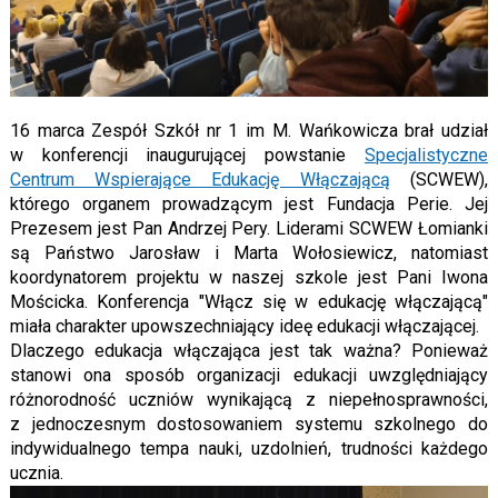
16 marca Zespół Szkół nr 1 im M. Wańkowicza brał udział
w konferencji inaugurującej powstanie
Specjalistyczne
Centrum Wspierające Edukację Włączającą
(SCWEW),
którego organem prowadzącym jest Fundacja Perie. Jej
Prezesem jest Pan Andrzej Pery. Liderami SCWEW Łomianki
są Państwo Jarosław i Marta Wołosiewicz, natomiast
koordynatorem projektu w naszej szkole jest Pani Iwona
Mościcka. Konferencja "Włącz się w edukację włączającą"
miała charakter upowszechniający ideę edukacji włączającej.
Dlaczego edukacja włączająca jest tak ważna? Ponieważ
stanowi ona sposób organizacji edukacji uwzględniający
różnorodność uczniów wynikającą z niepełnosprawności,
z jednoczesnym dostosowaniem systemu szkolnego do
indywidualnego tempa nauki, uzdolnień, trudności każdego
ucznia.