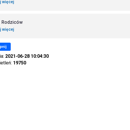
j więcej
 Rodziców
j więcej
pnij
ia:
2021-06-28 10:04:30
ietleń:
19750