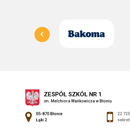
ZESPÓŁ SZKÓŁ NR 1
im. Melchiora Wańkowicza w Błoniu
Adres pocztowy:
05-870 Błonie
22 725
Łąki 2
sekret