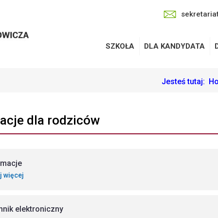
sekretaria
SZKOŁA
DLA KANDYDATA
Jesteś tutaj:
H
acje dla rodziców
rmacje
j więcej
nnik elektroniczny