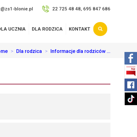
t@zs1-blonie.pl
22 725 48 48, 695 847 686
DLA UCZNIA
DLA RODZICA
KONTAKT
ome
>
Dla rodzica
>
Informacje dla rodziców ...