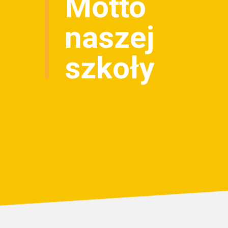
Motto
naszej
szkoły