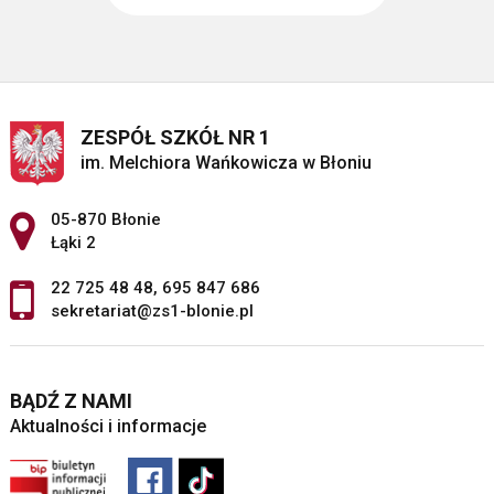
ZESPÓŁ SZKÓŁ NR 1
im. Melchiora Wańkowicza w Błoniu
Adres pocztowy:
05-870 Błonie
Łąki 2
22 725 48 48
,
695 847 686
sekretariat@zs1-blonie.pl
BĄDŹ Z NAMI
Aktualności i informacje