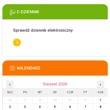
E-DZIENNIK
Sprawdź dziennik elektroniczny
KALENDARZ
‹
Sierpień 2026
›
NDZ
PN
WT
ŚR
CZW
PT
SOB
26
27
28
29
30
31
1
2
3
4
5
6
7
8