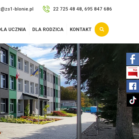
t@zs1-blonie.pl
22 725 48 48, 695 847 686
DLA UCZNIA
DLA RODZICA
KONTAKT