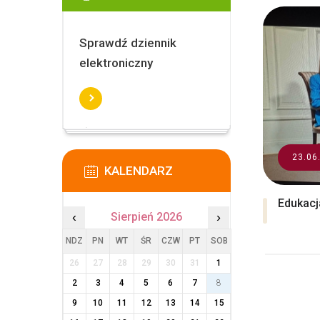
Sprawdź dziennik
elektroniczny
23.06
KALENDARZ
Edukacj
‹
Sierpień 2026
›
NDZ
PN
WT
ŚR
CZW
PT
SOB
26
27
28
29
30
31
1
2
3
4
5
6
7
8
9
10
11
12
13
14
15