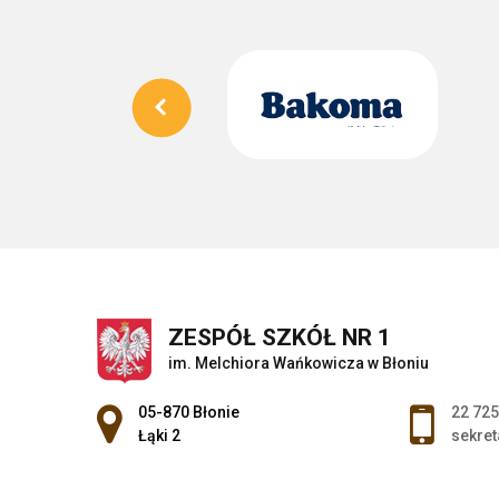
ZESPÓŁ SZKÓŁ NR 1
im. Melchiora Wańkowicza w Błoniu
Adres pocztowy:
05-870 Błonie
22 725
Łąki 2
sekret