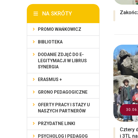
Zakończ
NA SKRÓTY
PROMO WAŃKOWICZ
BIBLIOTEKA
DODANIE ZDJĘĆ DO E-
LEGITYMACJI W LIBRUS
SYNERGIA
ERASMUS +
GRONO PEDAGOGICZNE
OFERTY PRACY I STAŻY U
30.06
NASZYCH PARTNERÓW
PRZYDATNE LINKI
Cztery 
i 3TL n
PSYCHOLOG I PEDAGOG