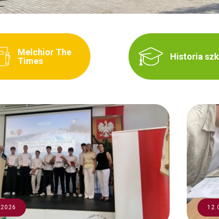
Melchior The
Historia sz
Times
.2026
12.