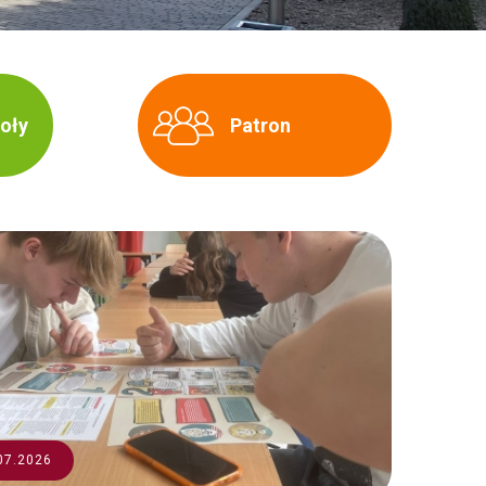
koły
Patron
07.2026