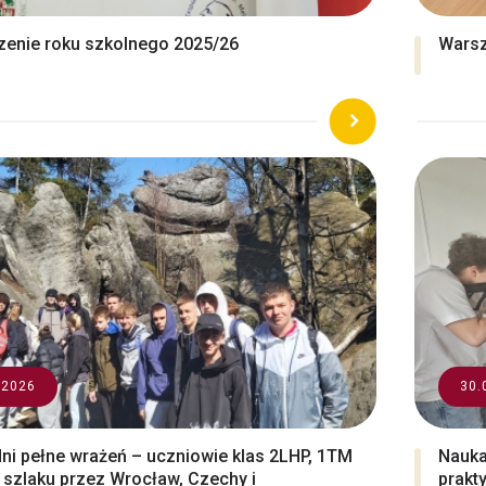
enie roku szkolnego 2025/26
Warsz
.2026
30.
dni pełne wrażeń – uczniowie klas 2LHP, 1TM
Nauka
a szlaku przez Wrocław, Czechy i
prakt