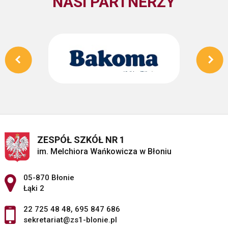
NASI PARTNERZY
ZESPÓŁ SZKÓŁ NR 1
im. Melchiora Wańkowicza w Błoniu
Adres pocztowy:
05-870 Błonie
Łąki 2
22 725 48 48
,
695 847 686
sekretariat@zs1-blonie.pl