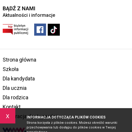
BĄDŹ Z NAMI
Aktualności i informacje
Strona główna
Szkoła
Dla kandydata
Dla ucznia
Dla rodzica
Kontakt
x
Deklaracja dostępności
INFORMACJA DOTYCZĄCA PLIKÓW COOKIES
Strona korzysta z plików cookies. Możesz określić warunki
przechowywania lub dostępu do plików cookies w Twojej