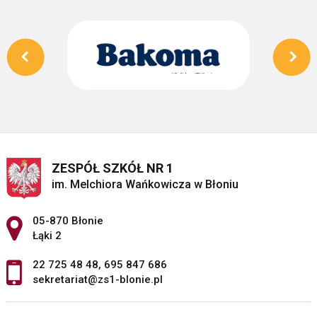
ZESPÓŁ SZKÓŁ NR 1
im. Melchiora Wańkowicza w Błoniu
Adres pocztowy:
05-870 Błonie
Łąki 2
22 725 48 48
,
695 847 686
sekretariat@zs1-blonie.pl