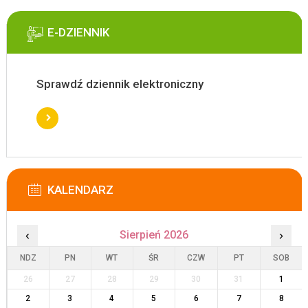
E-DZIENNIK
Sprawdź dziennik elektroniczny
KALENDARZ
‹
Sierpień 2026
›
NDZ
PN
WT
ŚR
CZW
PT
SOB
26
27
28
29
30
31
1
2
3
4
5
6
7
8