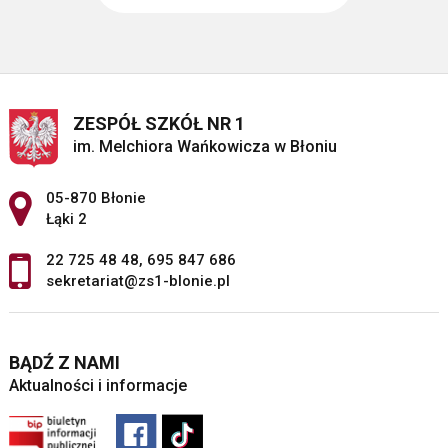
ZESPÓŁ SZKÓŁ NR 1
im. Melchiora Wańkowicza w Błoniu
Adres pocztowy:
05-870 Błonie
Łąki 2
22 725 48 48
,
695 847 686
sekretariat@zs1-blonie.pl
BĄDŹ Z NAMI
Aktualności i informacje