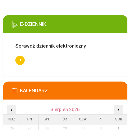
E-DZIENNIK
Sprawdź dziennik elektroniczny
KALENDARZ
‹
Sierpień 2026
›
NDZ
PN
WT
ŚR
CZW
PT
SOB
26
27
28
29
30
31
1