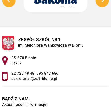
ZESPÓŁ SZKÓŁ NR 1
im. Melchiora Wańkowicza w Błoniu
Adres pocztowy:
05-870 Błonie
Łąki 2
22 725 48 48
,
695 847 686
sekretariat@zs1-blonie.pl
BĄDŹ Z NAMI
Aktualności i informacje