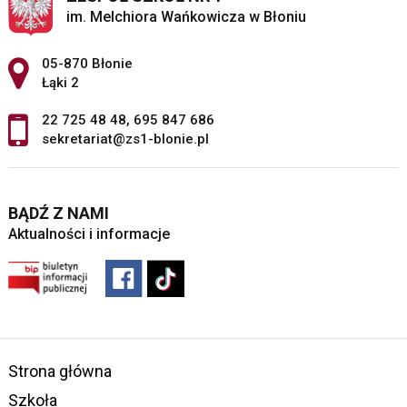
im. Melchiora Wańkowicza w Błoniu
Adres pocztowy:
05-870 Błonie
Łąki 2
22 725 48 48
,
695 847 686
sekretariat@zs1-blonie.pl
BĄDŹ Z NAMI
Aktualności i informacje
Strona główna
Szkoła