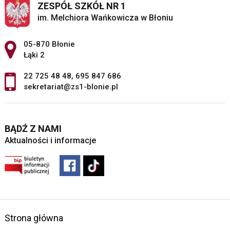
ZESPÓŁ SZKÓŁ NR 1
im. Melchiora Wańkowicza w Błoniu
Adres pocztowy:
05-870 Błonie
Łąki 2
22 725 48 48
,
695 847 686
sekretariat@zs1-blonie.pl
BĄDŹ Z NAMI
Aktualności i informacje
Strona główna