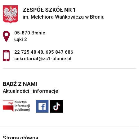
ZESPÓŁ SZKÓŁ NR 1
im. Melchiora Wańkowicza w Błoniu
Adres pocztowy:
05-870 Błonie
Łąki 2
22 725 48 48
,
695 847 686
sekretariat@zs1-blonie.pl
BĄDŹ Z NAMI
Aktualności i informacje
Strona główna