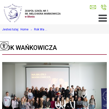
Jesteś tutaj:
Home
>
Rok Wa ...
ROK WAŃKOWICZA