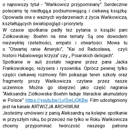
o najnowszy tytuł - “Wańkowicz przypominany”. Serdecznie
polecamy tę niedługą,a podsumowującą i ciekawą książkę.
Opowiada ona o ważnych wydarzeniach z życia Wańkowicza,
kształtujących światopogląd i priorytety.
W czasie spotkania padły też pytania o książki pani
Ziółkowskiej- Boehm na inne tematy. Są one dowodem
niezwykłej rzetelności, empatii i otwartości. Mowa tu
o “Otwartej ranie Ameryki”, “Kai od Radosława, czyli
historii Hubalowego krzyża” czy „ Pisarskich delicjach”.
Spotkanie w auli zostało nagrane przez pana Jacka
Frankowskiego, reżysera i rysownika. Oprócz pewnej tylko
części ciekawej rozmowy film pokazuje teren szkoły oraz
fragmenty prozy Wańkowicza czytane przez nasze
uczennice. Można go obejrzeć jako część nagrania
“Aleksandra Ziółkowska-Boehm ładuje literackie akumulatory
w Polsce”
https://youtu.be/LvISwLjQKBw
. Film udostępniony
jest na kanale ARTWIZJA ARCHIWUM.
Jesteśmy umówieni z panią Aleksandrą na kolejne spotkanie
w przyszłym roku, bo przecież nie tylko w Roku Wańkowicza
chcemy przypominać twórczość naszego patrona