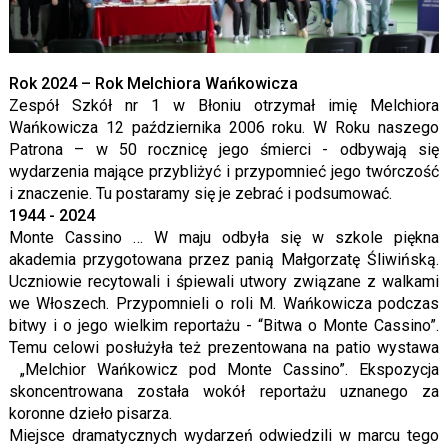
Rok 2024 – Rok Melchiora Wańkowicza
Zespół Szkół nr 1 w Błoniu otrzymał imię Melchiora
Wańkowicza 12 października 2006 roku. W Roku naszego
Patrona – w 50 rocznicę jego śmierci - odbywają się
wydarzenia mające przybliżyć i przypomnieć jego twórczość
i znaczenie. Tu postaramy się je zebrać i podsumować.
1944 - 2024
Monte Cassino … W maju odbyła się w szkole piękna
akademia przygotowana przez panią Małgorzatę Śliwińską.
Uczniowie recytowali i śpiewali utwory związane z walkami
we Włoszech. Przypomnieli o roli M. Wańkowicza podczas
bitwy i o jego wielkim reportażu - “Bitwa o Monte Cassino”.
Temu celowi posłużyła też prezentowana na patio wystawa
„Melchior Wańkowicz pod Monte Cassino”. Ekspozycja
skoncentrowana została wokół reportażu uznanego za
koronne dzieło pisarza.
Miejsce dramatycznych wydarzeń odwiedzili w marcu tego