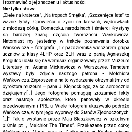
i rozmawiać o jej znaczeniu i aktualności.
Nie tylko słowa
„Ziele na kraterze”, „Na tropach Smętka”, „Szczenięce lata” to
ważne tytuły. Opowieści o życiu na kresach, wędrówkach
z młodszą córką, Domeczku, narodzinach i śmierci Krystyny
są bardziej znaną częścią twórczości Wańkowicza.
Natomiast my jesteśmy w trakcie poznawania dorobku
Wańkowicza – fotografa. „17 października wieczorem grupa
uczniów z klasy 4LHP oraz 2LH wraz z panią Agnieszką
Krogulec udała się na wernisaż organizowany przez Muzeum
Literatury im. Adama Mickiewicza w Warszawie. Tematem
wystawy były zdjęcia naszego patrona - Melchiora
Wańkowicza. Zaproszenie na to wydarzenie otrzymaliśmy od
dyrektora muzeum – pana J. Klejnockiego, za co serdecznie
dziękujemy.[…] Jego fotografie pomagają zrozumieć fakty
oraz nastroje społeczne, które panowały w okresie
przedwojennym i PRL-u. Wiele fotografii ukazywało podróże
Wańkowicza, w tym jego wyprawy do Stanów Zjednoczonych.
[…]”. Tak o wystawie pisze Maja Błaszkiewicz w szkolnym
piśmie pt. „ Melchior The Times”. Przekazane przez córkę
Wańkowicza, Martę, oraz p. Ziółkowską – Boehm zdjęcia