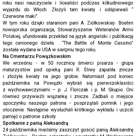
roku nasi nauczyciele i licealiści podczas kilkudniowego
wyjazdu do Włoch. Złożyli tam kwiaty i odśpiewali “
Czerwone maki”.
W tym roku dzięki staraniom pani A. Ziółkowskiej- Boehm
nowojorska organizacja, Stowarzyszenie Weteranów Armii
Polskiej, ufundowała przekład na język angielski i publikację
tego cenionego dzieła. . “The Battle of Monte Cassino”
została wydana w USA w sierpniu tego roku.
Na Cmentarzu Powązkowskim
We wrześniu - w 50 rocznicę śmierci pisarza - grupa
maturzystów pod opieką pani R. Śliwy zapaliła znicze
i złożyła kwiaty na jego grobie. Natomiast pod koniec
października na Powązki wybrali się pierwszoklasiści
z wychowawczyniami – p. J. Florczak i p. M. Skupio. Oni
również przywieźli wiązankę i znicze. Zadbali o miejsce
spoczynku naszego patrona - posprzątali pomnik i jego
otoczenie. Następnie wysłuchali krótkiego wykładu i uczcili
pamięć o patronie szkoły.
Spotkanie z panią Aleksandrą
24 października mieliśmy zaszczyt gościć panią Aleksandrę