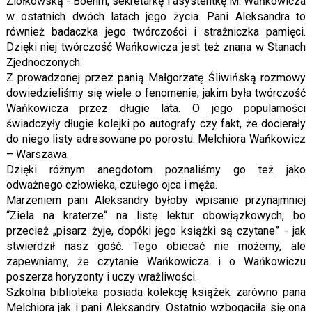
Ziółkowską - Boehm, sekretarkę i asystentkę M. Wańkowicza
w ostatnich dwóch latach jego życia. Pani Aleksandra to
również badaczka jego twórczości i strażniczka pamięci.
Dzięki niej twórczość Wańkowicza jest też znana w Stanach
Zjednoczonych.
Z prowadzonej przez panią Małgorzatę Śliwińską rozmowy
dowiedzieliśmy się wiele o fenomenie, jakim była twórczość
Wańkowicza przez długie lata. O jego popularności
świadczyły długie kolejki po autografy czy fakt, że docierały
do niego listy adresowane po porostu: Melchiora Wańkowicz
– Warszawa.
Dzięki różnym anegdotom poznaliśmy go też jako
odważnego człowieka, czułego ojca i męża.
Marzeniem pani Aleksandry byłoby wpisanie przynajmniej
“Ziela na kraterze“ na listę lektur obowiązkowych, bo
przecież „pisarz żyje, dopóki jego książki są czytane” - jak
stwierdził nasz gość. Tego obiecać nie możemy, ale
zapewniamy, że czytanie Wańkowicza i o Wańkowiczu
poszerza horyzonty i uczy wrażliwości.
Szkolna biblioteka posiada kolekcję książek zarówno pana
Melchiora jak i pani Aleksandry. Ostatnio wzbogaciła się ona