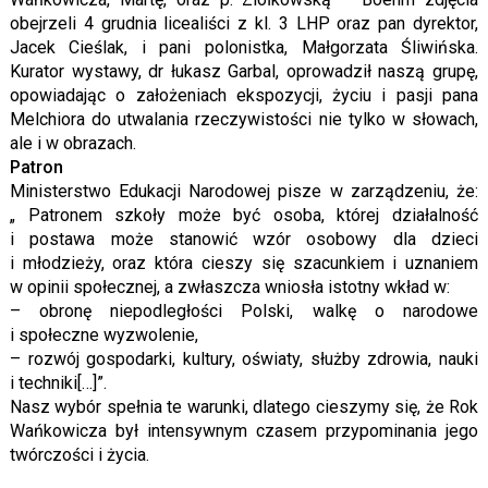
obejrzeli 4 grudnia licealiści z kl. 3 LHP oraz pan dyrektor,
Jacek Cieślak, i pani polonistka, Małgorzata Śliwińska.
Kurator wystawy, dr łukasz Garbal, oprowadził naszą grupę,
opowiadając o założeniach ekspozycji, życiu i pasji pana
Melchiora do utwalania rzeczywistości nie tylko w słowach,
ale i w obrazach.
Patron
Ministerstwo Edukacji Narodowej pisze w zarządzeniu, że:
„ Patronem szkoły może być osoba, której działalność
i postawa może stanowić wzór osobowy dla dzieci
i młodzieży, oraz która cieszy się szacunkiem i uznaniem
w opinii społecznej, a zwłaszcza wniosła istotny wkład w:
– obronę niepodległości Polski, walkę o narodowe
i społeczne wyzwolenie,
– rozwój gospodarki, kultury, oświaty, służby zdrowia, nauki
i techniki[…]”.
Nasz wybór spełnia te warunki, dlatego cieszymy się, że Rok
Wańkowicza był intensywnym czasem przypominania jego
twórczości i życia.