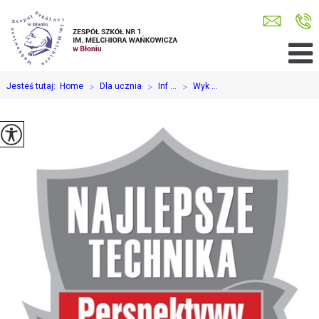
Jesteś tutaj:
Home
>
Dla ucznia
>
Inf ...
>
Wyk ...