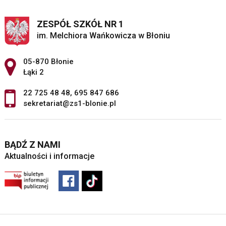
ZESPÓŁ SZKÓŁ NR 1
im. Melchiora Wańkowicza w Błoniu
Adres pocztowy:
05-870 Błonie
Łąki 2
22 725 48 48
,
695 847 686
sekretariat@zs1-blonie.pl
BĄDŹ Z NAMI
Aktualności i informacje