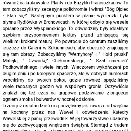
również na krakowskie Planty i do Bazyliki Franciszkanów. To
tam zobaczyliśmy secesyjne polichromie i witraż "Bóg Ojciec
- Stań się!". Następnym punktem w planie wycieczki była
słynna Rydlówka w Bronowicach, w której odbyło się wesele
opisane przez Wyspiańskiego. Te odwiedziny były idealnym
szybkim przypomnieniem lektury przed zbliżającą się
wielkimi krokami maturą. Po powrocie do centrum zaszliśmy
jeszcze do Galerii w Sukiennicach, aby obejrzeć znajdujące
się tam obrazy. Zobaczyliśmy "Wernyhorę" i " Hołd pruski"
Matejki, " Czwórkę" Chełmońskiego, " Szał uniesień"
Podkowińskiego i wiele innych. Wieczorem wykończeni po
długim dniu i po kolejnym spacerze, ale w dobrych humorach
wróciliśmy do swoich pokoi, gdzie również spędziliśmy
wiele radosnych godzin we wspólnym gronie. Oczywiście
znalazł się też czas na grupowe podziwianie zionącego
ogniem smoka i bulwarów w nocnej odsłonie.
Trzeci już ostatni dzień rozpoczęliśmy jak zawsze od wejścia
na kochany przez nas Wawel i odwiedzenia Katedry
Wawelskiej z panią przewodnik. W jej towarzystwie udaliśmy
się do zachwycającej wnętrzem świątyni. Stamtąd z trudem