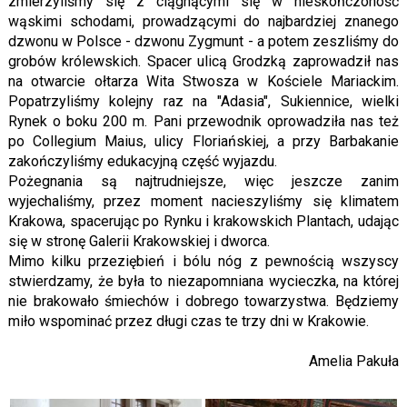
zmierzyliśmy się z ciągnącymi się w nieskończoność
wąskimi schodami, prowadzącymi do najbardziej znanego
dzwonu w Polsce - dzwonu Zygmunt - a potem zeszliśmy do
grobów królewskich. Spacer ulicą Grodzką zaprowadził nas
na otwarcie ołtarza Wita Stwosza w Kościele Mariackim.
Popatrzyliśmy kolejny raz na "Adasia", Sukiennice, wielki
Rynek o boku 200 m. Pani przewodnik oprowadziła nas też
po Collegium Maius, ulicy Floriańskiej, a przy Barbakanie
zakończyliśmy edukacyjną część wyjazdu.
Pożegnania są najtrudniejsze, więc jeszcze zanim
wyjechaliśmy, przez moment nacieszyliśmy się klimatem
Krakowa, spacerując po Rynku i krakowskich Plantach, udając
się w stronę Galerii Krakowskiej i dworca.
Mimo kilku przeziębień i bólu nóg z pewnością wszyscy
stwierdzamy, że była to niezapomniana wycieczka, na której
nie brakowało śmiechów i dobrego towarzystwa. Będziemy
miło wspominać przez długi czas te trzy dni w Krakowie.
Amelia Pakuła