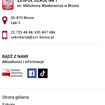
ZESPÓŁ SZKÓŁ NR 1
im. Melchiora Wańkowicza w Błoniu
Adres pocztowy:
05-870 Błonie
Łąki 2
22 725 48 48
,
695 847 686
sekretariat@zs1-blonie.pl
BĄDŹ Z NAMI
Aktualności i informacje
Strona główna
Szkoła