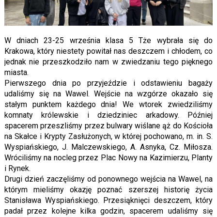
W dniach 23-25 września klasa 5 Tże wybrała się do
Krakowa, który niestety powitał nas deszczem i chłodem, co
jednak nie przeszkodziło nam w zwiedzaniu tego pięknego
miasta.
Pierwszego dnia po przyjeździe i odstawieniu bagaży
udaliśmy się na Wawel. Wejście na wzgórze okazało się
stałym punktem każdego dnia! We wtorek zwiedziliśmy
komnaty królewskie i dziedziniec arkadowy. Później
spacerem przeszliśmy przez bulwary wiślane ąż do Kościoła
na Skałce i Krypty Zasłużonych, w której pochowano, m. in. S.
Wyspiańskiego, J. Malczewskiego, A. Asnyka, Cz. Miłosza.
Wróciliśmy na nocleg przez Plac Nowy na Kazimierzu, Planty
i Rynek.
Drugi dzień zaczęliśmy od ponownego wejścia na Wawel, na
którym mieliśmy okazję poznać szerszej historię życia
Stanisława Wyspiańskiego. Przesiąknięci deszczem, który
padał przez kolejne kilka godzin, spacerem udaliśmy się