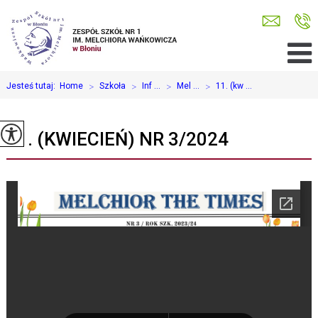
Jesteś tutaj:
Home
>
Szkoła
>
Inf ...
>
Mel ...
>
11. (kw ...
11. (KWIECIEŃ) NR 3/2024