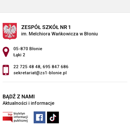
ZESPÓŁ SZKÓŁ NR 1
im. Melchiora Wańkowicza w Błoniu
Adres pocztowy:
05-870 Błonie
Łąki 2
22 725 48 48
,
695 847 686
sekretariat@zs1-blonie.pl
BĄDŹ Z NAMI
Aktualności i informacje