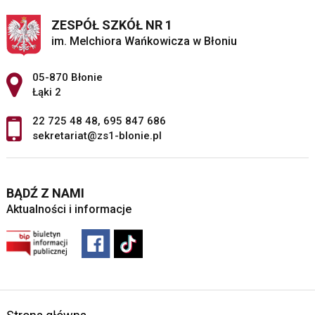
ZESPÓŁ SZKÓŁ NR 1
im. Melchiora Wańkowicza w Błoniu
Adres pocztowy:
05-870 Błonie
Łąki 2
22 725 48 48
,
695 847 686
sekretariat@zs1-blonie.pl
BĄDŹ Z NAMI
Aktualności i informacje