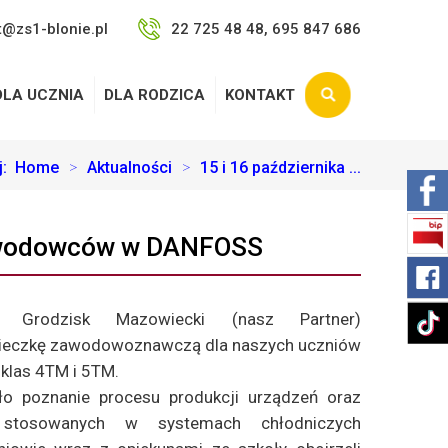
t@zs1-blonie.pl
22 725 48 48, 695 847 686
DLA UCZNIA
DLA RODZICA
KONTAKT
aj:
Home
>
Aktualności
>
15 i 16 października ...
 zawodowców w DANFOSS
 Grodzisk Mazowiecki (nasz Partner)
ieczkę zawodowoznawczą dla naszych uczniów
klas 4TM i 5TM.
o poznanie procesu produkcji urządzeń oraz
stosowanych w systemach chłodniczych