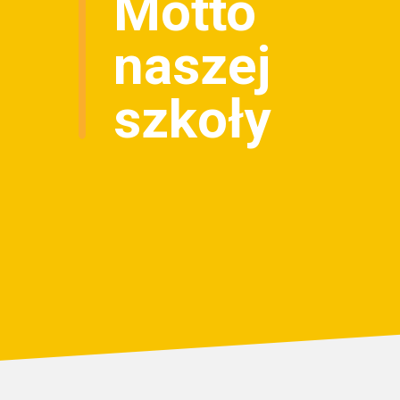
Motto
naszej
szkoły