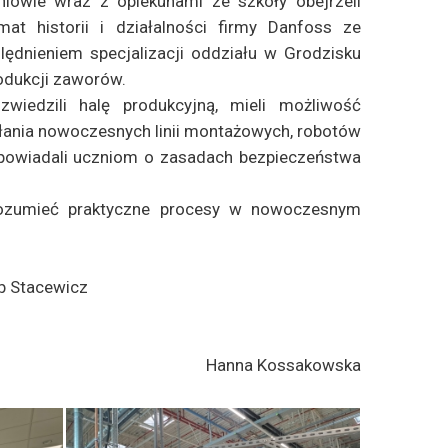
niowie wraz z opiekunami ze szkoły obejrzeli
mat historii i działalności firmy Danfoss ze
ędnieniem specjalizacji oddziału w Grodzisku
odukcji zaworów.
zwiedzili halę produkcyjną, mieli możliwość
ania nowoczesnych linii montażowych, robotów
opowiadali uczniom o zasadach bezpieczeństwa
zrozumieć praktyczne procesy w nowoczesnym
ub Stacewicz
Hanna Kossakowska