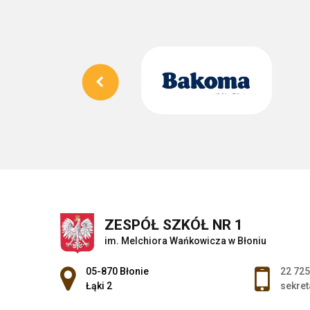
ZESPÓŁ SZKÓŁ NR 1
im. Melchiora Wańkowicza w Błoniu
Adres pocztowy:
05-870 Błonie
22 725
Łąki 2
sekret