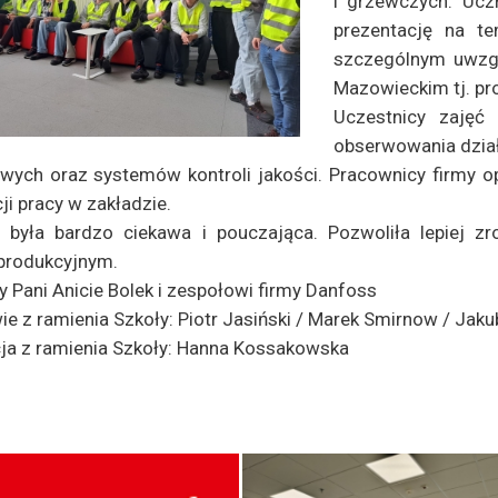
i grzewczych. Ucz
prezentację na te
szczególnym uwzgl
Mazowieckim tj. pr
Uczestnicy zajęć 
obserwowania dział
wych oraz systemów kontroli jakości. Pracownicy firmy 
cji pracy w zakładzie.
 była bardzo ciekawa i pouczająca. Pozwoliła lepiej 
 produkcyjnym.
 Pani Anicie Bolek i zespołowi firmy Danfoss
e z ramienia Szkoły: Piotr Jasiński / Marek Smirnow / Jak
ja z ramienia Szkoły: Hanna Kossakowska