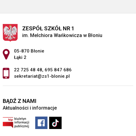
ZESPÓŁ SZKÓŁ NR 1
im. Melchiora Wańkowicza w Błoniu
Adres pocztowy:
05-870 Błonie
Łąki 2
22 725 48 48
,
695 847 686
sekretariat@zs1-blonie.pl
BĄDŹ Z NAMI
Aktualności i informacje