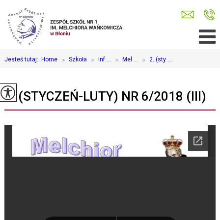
Jesteś tutaj:
Home
>
Szkoła
>
Inf ...
>
Mel ...
>
2. (sty ...
2. (STYCZEŃ-LUTY) NR 6/2018 (III)