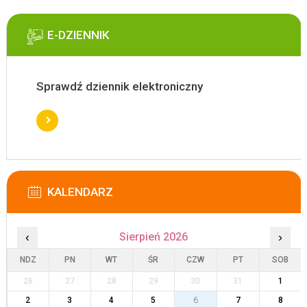
E-DZIENNIK
Sprawdź dziennik elektroniczny
KALENDARZ
‹
Sierpień 2026
›
NDZ
PN
WT
ŚR
CZW
PT
SOB
26
27
28
29
30
31
1
2
3
4
5
6
7
8