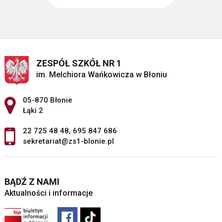
ZESPÓŁ SZKÓŁ NR 1
im. Melchiora Wańkowicza w Błoniu
Adres pocztowy:
05-870 Błonie
Łąki 2
22 725 48 48
,
695 847 686
sekretariat@zs1-blonie.pl
BĄDŹ Z NAMI
Aktualności i informacje