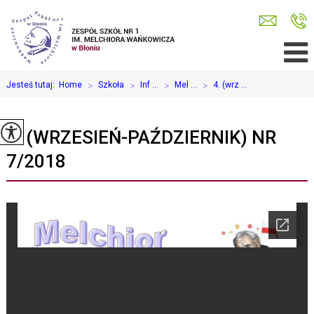
Jesteś tutaj:
Home
>
Szkoła
>
Inf ...
>
Mel ...
>
4. (wrz ...
4. (WRZESIEŃ-PAŹDZIERNIK) NR
7/2018