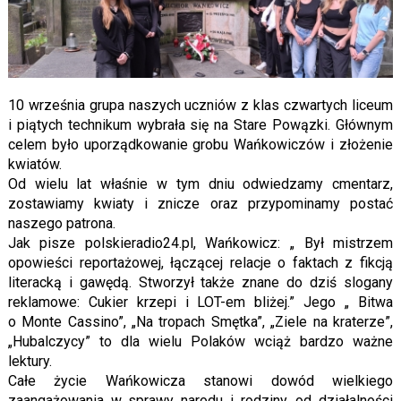
10 września grupa naszych uczniów z klas czwartych liceum
i piątych technikum wybrała się na Stare Powązki. Głównym
celem było uporządkowanie grobu Wańkowiczów i złożenie
kwiatów.
Od wielu lat właśnie w tym dniu odwiedzamy cmentarz,
zostawiamy kwiaty i znicze oraz przypominamy postać
naszego patrona.
Jak pisze polskieradio24.pl, Wańkowicz: „ Był mistrzem
opowieści reportażowej, łączącej relacje o faktach z fikcją
literacką i gawędą. Stworzył także znane do dziś slogany
reklamowe: Cukier krzepi i LOT-em bliżej.” Jego „ Bitwa
o Monte Cassino”, „Na tropach Smętka”, „Ziele na kraterze”,
„Hubalczycy” to dla wielu Polaków wciąż bardzo ważne
lektury.
Całe życie Wańkowicza stanowi dowód wielkiego
zaangażowania w sprawy narodu i rodziny, od działalności