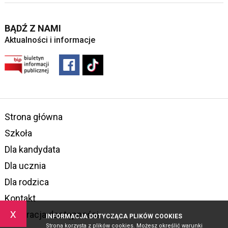
BĄDŹ Z NAMI
Aktualności i informacje
Strona główna
Szkoła
Dla kandydata
Dla ucznia
Dla rodzica
Kontakt
x
Deklaracja dostępności
INFORMACJA DOTYCZĄCA PLIKÓW COOKIES
Strona korzysta z plików cookies. Możesz określić warunki