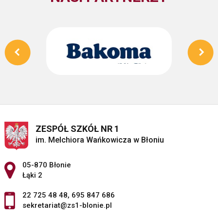
ZESPÓŁ SZKÓŁ NR 1
im. Melchiora Wańkowicza w Błoniu
Adres pocztowy:
05-870 Błonie
Łąki 2
22 725 48 48
,
695 847 686
sekretariat@zs1-blonie.pl