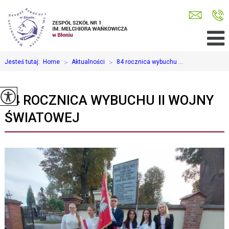
Jesteś tutaj:
Home
>
Aktualności
>
84 rocznica wybuchu ...
84 ROCZNICA WYBUCHU II WOJNY
ŚWIATOWEJ