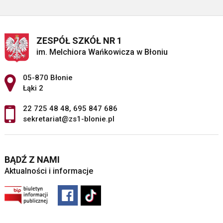
ZESPÓŁ SZKÓŁ NR 1
im. Melchiora Wańkowicza w Błoniu
Adres pocztowy:
05-870 Błonie
Łąki 2
22 725 48 48
,
695 847 686
sekretariat@zs1-blonie.pl
BĄDŹ Z NAMI
Aktualności i informacje