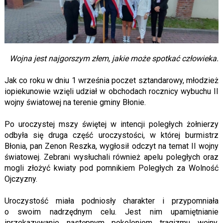
Wojna jest najgorszym złem, jakie może spotkać człowieka.
Jak co roku w dniu 1 września poczet sztandarowy, młodzież
iopiekunowie wzięli udział w obchodach rocznicy wybuchu II
wojny światowej na terenie gminy Błonie.
Po uroczystej mszy świętej w intencji poległych żołnierzy
odbyła się druga część uroczystości, w której burmistrz
Błonia, pan Zenon Reszka, wygłosił odczyt na temat II wojny
światowej. Zebrani wysłuchali również apelu poległych oraz
mogli złożyć kwiaty pod pomnikiem Poległych za Wolność
Ojczyzny.
Uroczystość miała podniosły charakter i przypomniała
o swoim nadrzędnym celu. Jest nim upamiętnianie
iprzekazywanie następnym pokoleniom tragizmu wojny,