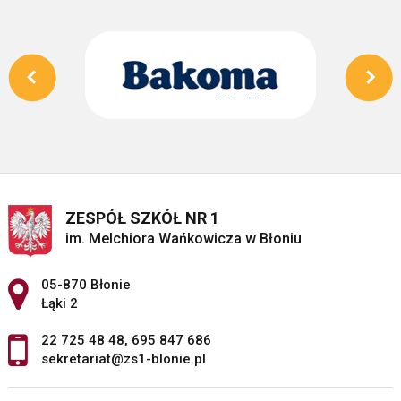
ZESPÓŁ SZKÓŁ NR 1
im. Melchiora Wańkowicza w Błoniu
Adres pocztowy:
05-870 Błonie
Łąki 2
22 725 48 48
,
695 847 686
sekretariat@zs1-blonie.pl