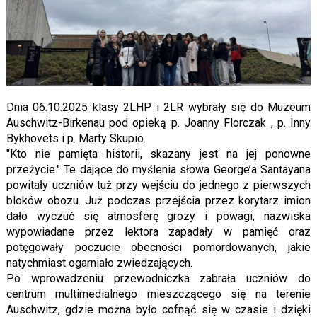
Dnia 06.10.2025 klasy 2LHP i 2LR wybrały się do Muzeum
Auschwitz-Birkenau pod opieką p. Joanny Florczak , p. Inny
Bykhovets i p. Marty Skupio.
"Kto nie pamięta historii, skazany jest na jej ponowne
przeżycie." Te dające do myślenia słowa George’a Santayana
powitały uczniów tuż przy wejściu do jednego z pierwszych
bloków obozu. Już podczas przejścia przez korytarz imion
dało wyczuć się atmosferę grozy i powagi, nazwiska
wypowiadane przez lektora zapadały w pamięć oraz
potęgowały poczucie obecności pomordowanych, jakie
natychmiast ogarniało zwiedzających.
Po wprowadzeniu przewodniczka zabrała uczniów do
centrum multimedialnego mieszczącego się na terenie
Auschwitz, gdzie można było cofnąć się w czasie i dzięki