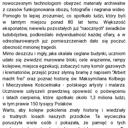
nowoczesnym technologiom obejrzeć materiały archiwalne
z czasów funkcjonowania obozu, fotografie i nagrania wideo.
Pomogło to lepiej zrozumieć, co spotkało ludzi, który byli
w tamtym miejscu ponad 80 lat temu. Większość
eksponatów, niewielu pozostałych już "naocznych" świadków
ludobójstwa, podkreślało indywidualność każdej ofiary, a w
odrestaurowanych już pomieszczeniach dało się poczuć
obecność minionej tragedii.
Mimo deszczu i mgły, jaka okalała ceglane budynki, uczniom
udało się zwiedzić murowane bloki, cele więzienne, rampy
kolejowe, miejsca egzekucji, zobaczyć ruiny komór gazowych
i krematoriów, przejść przez słynną bramę z napisem "Arbeit
macht frei" oraz poznać historię św. Maksymiliana Kolbego
i Mieczysława Kościelniaka - polskiego artysty i malarza.
Uczniowie usłyszeli prawdziwą opowieść o poświęceniu
i latach cierpienia, które spotkało około 1,3 miliona ludzi,
w tym prawie 150 tysięcy Polaków.
Warto, aby kolejne pokolenia znały historię i wiedziały
o trudnych losach naszych przodków. Ta wycieczka
poruszyła wiele osób i pokazała, że pamięć o tych