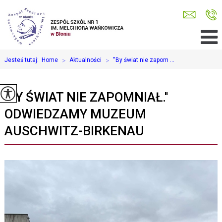
Jesteś tutaj:
Home
>
Aktualności
>
''By świat nie zapom ...
''BY ŚWIAT NIE ZAPOMNIAŁ.''
ODWIEDZAMY MUZEUM
AUSCHWITZ-BIRKENAU