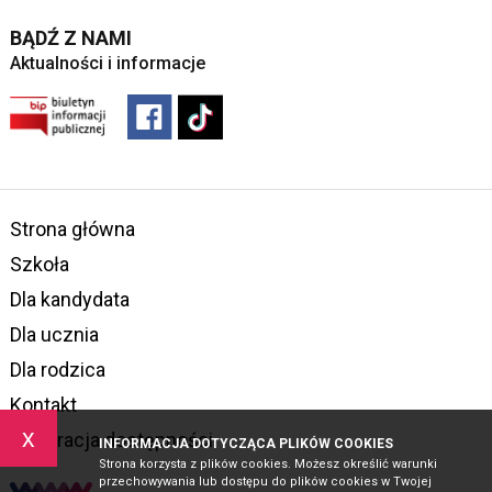
BĄDŹ Z NAMI
Aktualności i informacje
Strona główna
Szkoła
Dla kandydata
Dla ucznia
Dla rodzica
Kontakt
x
Deklaracja dostępności
INFORMACJA DOTYCZĄCA PLIKÓW COOKIES
Strona korzysta z plików cookies. Możesz określić warunki
przechowywania lub dostępu do plików cookies w Twojej