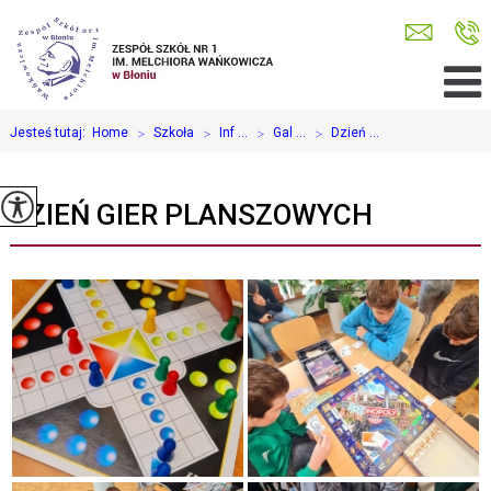
Jesteś tutaj:
Home
>
Szkoła
>
Inf ...
>
Gal ...
>
Dzień ...
DZIEŃ GIER PLANSZOWYCH