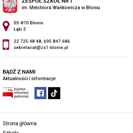
ZESPÓŁ SZKÓŁ NR 1
im. Melchiora Wańkowicza w Błoniu
Adres pocztowy:
05-870 Błonie
Łąki 2
22 725 48 48
,
695 847 686
sekretariat@zs1-blonie.pl
BĄDŹ Z NAMI
Aktualności i informacje
Strona główna
Szkoła