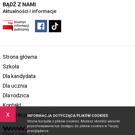
BĄDŹ Z NAMI
Aktualności i informacje
Strona główna
Szkoła
Dla kandydata
Dla ucznia
Dla rodzica
Kontakt
x
Deklaracja dostępności
INFORMACJA DOTYCZĄCA PLIKÓW COOKIES
Strona korzysta z plików cookies. Możesz określić warunki
przechowywania lub dostępu do plików cookies w Twojej
przeglądarce.