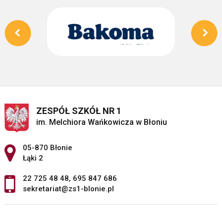
ZESPÓŁ SZKÓŁ NR 1
im. Melchiora Wańkowicza w Błoniu
Adres pocztowy:
05-870 Błonie
Łąki 2
22 725 48 48
,
695 847 686
sekretariat@zs1-blonie.pl