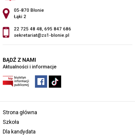
Adres pocztowy:
05-870 Błonie
Łąki 2
22 725 48 48
,
695 847 686
sekretariat@zs1-blonie.pl
BĄDŹ Z NAMI
Aktualności i informacje
Strona główna
Szkoła
Dla kandydata