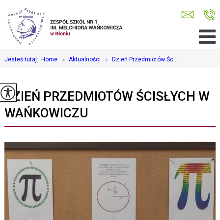
Jesteś tutaj:
Home
>
Aktualności
>
Dzień Przedmiotów Śc ...
DZIEŃ PRZEDMIOTÓW ŚCISŁYCH W
WAŃKOWICZU