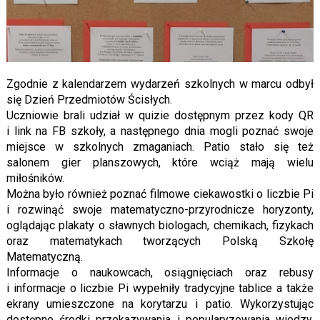
Zgodnie z kalendarzem wydarzeń szkolnych w marcu odbył
się Dzień Przedmiotów Ścisłych.
Uczniowie brali udział w quizie dostępnym przez kody QR
i link na FB szkoły, a następnego dnia mogli poznać swoje
miejsce w szkolnych zmaganiach. Patio stało się też
salonem gier planszowych, które wciąż mają wielu
miłośników.
Można było również poznać filmowe ciekawostki o liczbie Pi
i rozwinąć swoje matematyczno-przyrodnicze horyzonty,
oglądając plakaty o sławnych biologach, chemikach, fizykach
oraz matematykach tworzących Polską Szkołę
Matematyczną.
Informacje o naukowcach, osiągnięciach oraz rebusy
i informacje o liczbie Pi wypełniły tradycyjne tablice a także
ekrany umieszczone na korytarzu i patio. Wykorzystując
dostępne środki przekazywania i popularyzowania wiedzy,