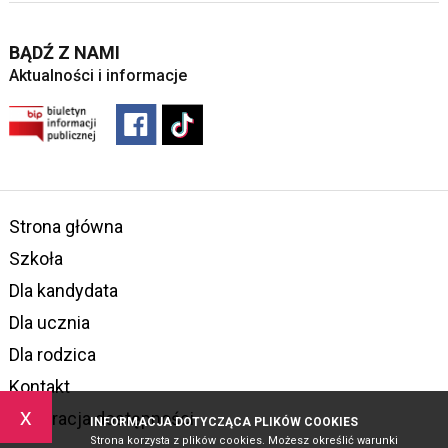
BĄDŹ Z NAMI
Aktualności i informacje
Strona główna
Szkoła
Dla kandydata
Dla ucznia
Dla rodzica
Kontakt
x
Deklaracja dostępności
INFORMACJA DOTYCZĄCA PLIKÓW COOKIES
Strona korzysta z plików cookies. Możesz określić warunki