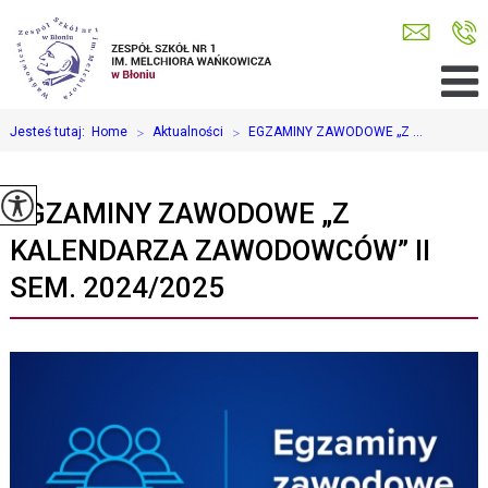
Jesteś tutaj:
Home
>
Aktualności
>
EGZAMINY ZAWODOWE „Z ...
EGZAMINY ZAWODOWE „Z
KALENDARZA ZAWODOWCÓW” II
SEM. 2024/2025