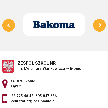
ZESPÓŁ SZKÓŁ NR 1
im. Melchiora Wańkowicza w Błoniu
Adres pocztowy:
05-870 Błonie
Łąki 2
22 725 48 48
,
695 847 686
sekretariat@zs1-blonie.pl