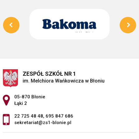
ZESPÓŁ SZKÓŁ NR 1
im. Melchiora Wańkowicza w Błoniu
Adres pocztowy:
05-870 Błonie
Łąki 2
22 725 48 48
,
695 847 686
sekretariat@zs1-blonie.pl