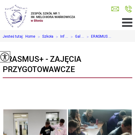
Jesteś tutaj:
Home
>
Szkoła
>
Inf ...
>
Gal ...
>
ERASMUS ...
ERASMUS+ - ZAJĘCIA
PRZYGOTOWAWCZE