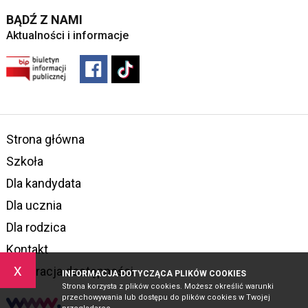
BĄDŹ Z NAMI
Aktualności i informacje
Strona główna
Szkoła
Dla kandydata
Dla ucznia
Dla rodzica
Kontakt
x
Deklaracja dostępności
INFORMACJA DOTYCZĄCA PLIKÓW COOKIES
Strona korzysta z plików cookies. Możesz określić warunki
przechowywania lub dostępu do plików cookies w Twojej