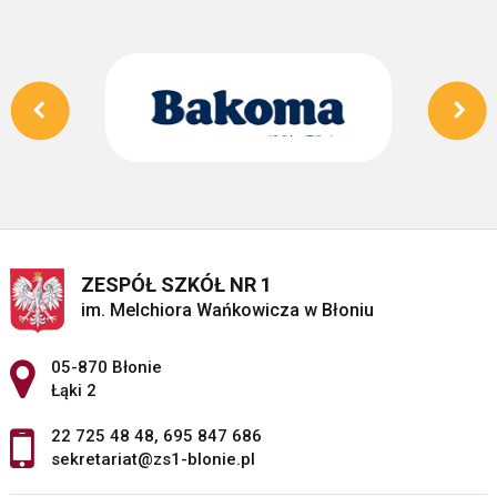
ZESPÓŁ SZKÓŁ NR 1
im. Melchiora Wańkowicza w Błoniu
Adres pocztowy:
05-870 Błonie
Łąki 2
22 725 48 48
,
695 847 686
sekretariat@zs1-blonie.pl