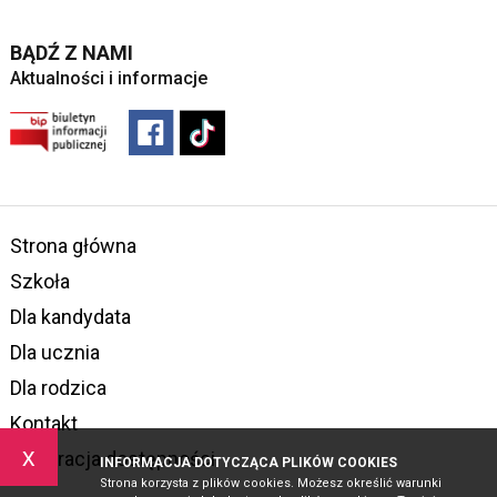
BĄDŹ Z NAMI
Aktualności i informacje
Strona główna
Szkoła
Dla kandydata
Dla ucznia
Dla rodzica
Kontakt
x
Deklaracja dostępności
INFORMACJA DOTYCZĄCA PLIKÓW COOKIES
Strona korzysta z plików cookies. Możesz określić warunki