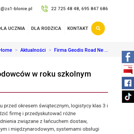
t@zs1-blonie.pl
22 725 48 48, 695 847 686
DLA UCZNIA
DLA RODZICA
KONTAKT
Home
>
Aktualności
>
Firma Geodis Road Ne ...
wodowców w roku szkolnym
ku przed okresem świątecznym, logistycy klas 3 i
dzić firmę i przedyskutować różne
dnienia związane z łańcuchem dostaw,
wym i międzynarodowym, systemami obsługi