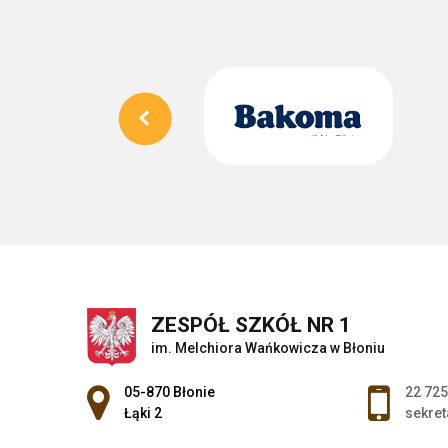
ZESPÓŁ SZKÓŁ NR 1
im. Melchiora Wańkowicza w Błoniu
Adres pocztowy:
05-870 Błonie
22 725
Łąki 2
sekret