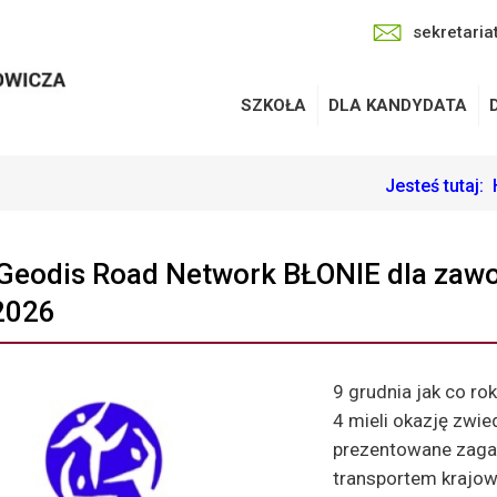
sekretaria
SZKOŁA
DLA KANDYDATA
Jesteś tutaj:
Geodis Road Network BŁONIE dla za
2026
9 grudnia jak co ro
4 mieli okazję zwie
prezentowane zaga
transportem krajo