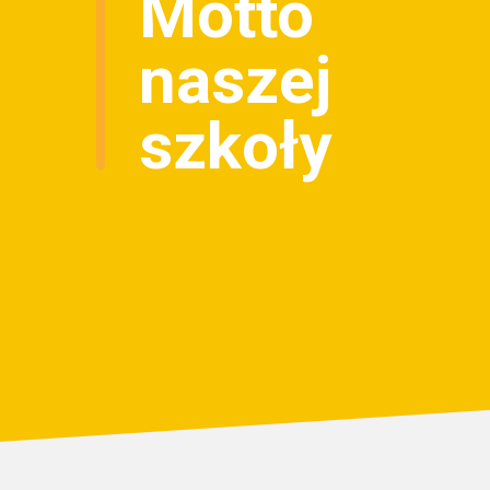
Motto
naszej
szkoły