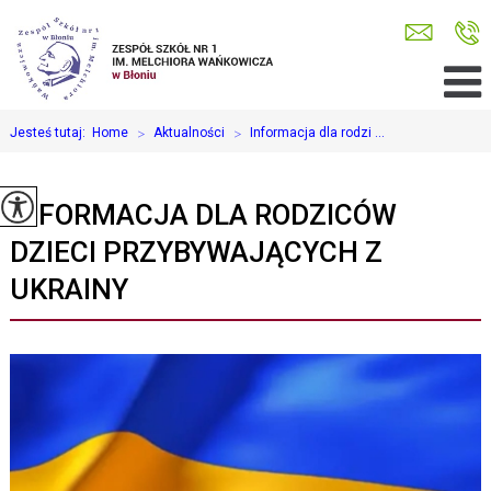
Jesteś tutaj:
Home
>
Aktualności
>
Informacja dla rodzi ...
INFORMACJA DLA RODZICÓW
DZIECI PRZYBYWAJĄCYCH Z
UKRAINY