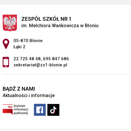
ZESPÓŁ SZKÓŁ NR 1
im. Melchiora Wańkowicza w Błoniu
Adres pocztowy:
05-870 Błonie
Łąki 2
22 725 48 48
,
695 847 686
sekretariat@zs1-blonie.pl
BĄDŹ Z NAMI
Aktualności i informacje