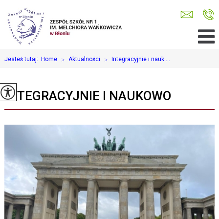
Jesteś tutaj:
Home
>
Aktualności
>
Integracyjnie i nauk ...
INTEGRACYJNIE I NAUKOWO