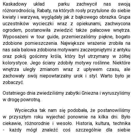
Kaskadowy układ parku zachwycił nas swoją
różnorodnością. Rabaty, na których rosły przytulone do siebie
kwiaty i warzywa, wyglądały jak z bajkowego obrazka. Grupa
uczestników wycieczki wraz z opiekunami, zachwycona
ogrodem, postanowiła zwiedzić także pałacowe wnętrza.
Wyposażeni w tour guide, przemierzaliśmy piękne, bogato
zdobione pomieszczenia. Największe wrażenie zrobiła na
nas sala balowa zdobiona motywami zaczerpniętymi z antyku
oraz pokój gościnny króla, który był utrzymany w żółtej
kolorystyce. Jego ściany zdobiły motywy roślinne. Niektóre
wnętrza uległy zmianom wraz z upływem czasu, ale
zachowały swój niepowtarzalny urok i styl. Warto było je
zobaczyć.
Ostatniego dnia zwiedziliśmy zabytki Gniezna i wyruszyliśmy
w drogę powrotną.
Wycieczka tak nam się podobała, że postanowiliśmy
w przyszłym roku wyjechać ponownie na kilka dni. Było
ciekawie, różnorodnie i wesoło. Historia, kultura, technika
- każdy mógł znaleźć coś szczególnie dla siebie