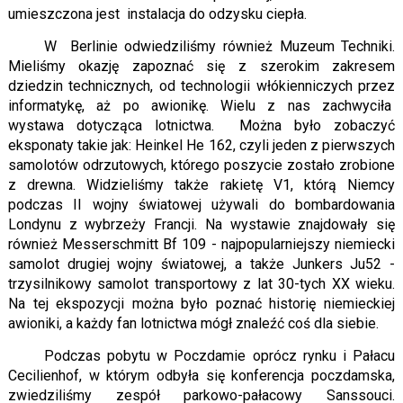
umieszczona jest instalacja do odzysku ciepła.
W Berlinie odwiedziliśmy również Muzeum Techniki.
Mieliśmy okazję zapoznać się z szerokim zakresem
dziedzin technicznych, od technologii włókienniczych przez
informatykę, aż po awionikę. Wielu z nas zachwyciła
wystawa dotycząca lotnictwa. Można było zobaczyć
eksponaty takie jak: Heinkel He 162, czyli jeden z pierwszych
samolotów odrzutowych, którego poszycie zostało zrobione
z drewna. Widzieliśmy także rakietę V1, którą Niemcy
podczas II wojny światowej używali do bombardowania
Londynu z wybrzeży Francji. Na wystawie znajdowały się
również Messerschmitt Bf 109 - najpopularniejszy niemiecki
samolot drugiej wojny światowej, a także Junkers Ju52 -
trzysilnikowy samolot transportowy z lat 30-tych XX wieku.
Na tej ekspozycji można było poznać historię niemieckiej
awioniki, a każdy fan lotnictwa mógł znaleźć coś dla siebie.
Podczas pobytu w Poczdamie oprócz rynku i Pałacu
Cecilienhof, w którym odbyła się konferencja poczdamska,
zwiedziliśmy zespół parkowo-pałacowy Sanssouci.