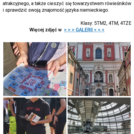
atrakcyjnego, a także cieszyć się towarzystwem rówieśników
i sprawdzić swoją znajomość języka niemieckiego.
Klasy: 5TM2, 4TM, 4TŻE
Więcej zdjęć w
> > > GALERII < < <