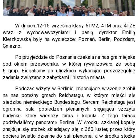
W dniach 12-15 września klasy 5TM2, 4TM oraz 4TŻE
wraz z wychowawczyniami i panią dyrektor Emilią
Kierzkowską były na wycieczce: Poznań, Berlin, Poczdam,
Gniezno.
Po przyjeździe do Poznania czekała na nas gra miejska
pod okiem przewodnika, w której rywalizowało ze sobą
6 grup. Biegaliśmy po uliczkach wykonując poszczególne
zadania związane z zabytkami i historią miasta.
Podczas wizyty w Berlinie imponujące wrażenie zrobił
na nas potężny gmach Reichstagu, w którym mieści się
siedziba niemieckiego Bundestagu. Sercem Reichstagu jest
ogromna sala posiedzeń plenarnych sięgająca szczytu
budynku, który wieńczy taras i kopuła. Z tego tarasu
podziwialiśmy panoramę Berlina. W środku szklanej kopuły
znajduje się stożek składający się z 360 luster, przez który
dociera światło dzienne do sali plenarnej, a w środku stożka