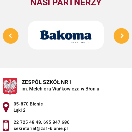
NASI PARTNERZY
ZESPÓŁ SZKÓŁ NR 1
im. Melchiora Wańkowicza w Błoniu
Adres pocztowy:
05-870 Błonie
Łąki 2
22 725 48 48
,
695 847 686
sekretariat@zs1-blonie.pl