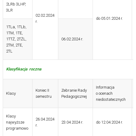
2LRb 3LHP,
3LR
02.02.2024
do 05.01.2024 r.
r.
1TLa, 1TLb,
1TM, 1TE,
1TTŻ, 2TŻL,
06.02.2024 r.
2TM, 2TE,
2TL
Klasyfikacja roczna
Informacja
Koniec II
Zebranie Rady
Klasy
o ocenach
semestru
Pedagogicznej
niedostatecznych
Klasy
26.04.2024
najwyższe
23.04.2024 r.
do 12.04.2024 r.
r.
programowo