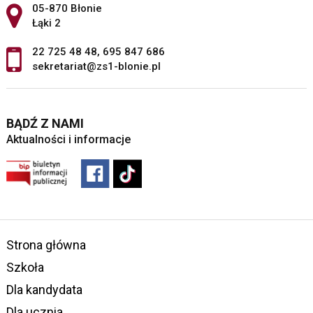
Adres pocztowy:
05-870 Błonie
Łąki 2
22 725 48 48
,
695 847 686
sekretariat@zs1-blonie.pl
BĄDŹ Z NAMI
Aktualności i informacje
Strona główna
Szkoła
Dla kandydata
Dla ucznia