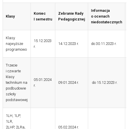
Informacja
Koniec
Zebranie Rady
Klasy
o ocenach
I semestru
Pedagogicznej
niedostatecznych
Klasy
15.12.2023
najwyższe
14.12.2023 r.
do 30.11.2023 r.
r.
programowo
Trzecie
i czwarte
klasy
05.01.2024
technikum na
09.01.2024 r.
do 15.12.2023 r.
r.
podbudowie
szkoły
podstawowej
1LH, 1LP,
1LR,
2LHP, 2LRa,
05.02.2024 r.