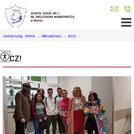
Jesteś tutaj:
Home
>
Aktualności
>
Kicz! ...
KICZ!