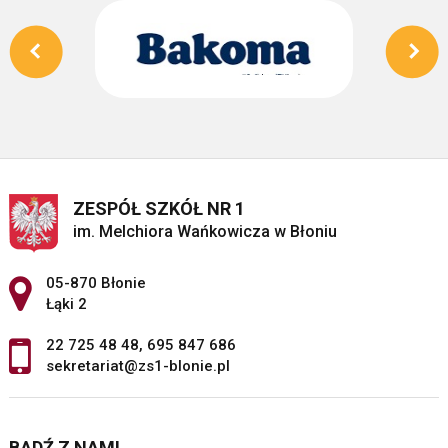
ZESPÓŁ SZKÓŁ NR 1
im. Melchiora Wańkowicza w Błoniu
Adres pocztowy:
05-870 Błonie
Łąki 2
22 725 48 48
,
695 847 686
sekretariat@zs1-blonie.pl
BĄDŹ Z NAMI