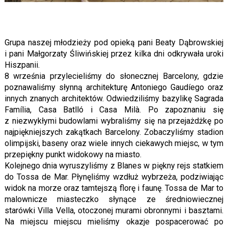
Grupa naszej młodzieży pod opieką pani Beaty Dąbrowskiej
i pani Małgorzaty Śliwińskiej przez kilka dni odkrywała uroki
Hiszpanii.
8 września przylecieliśmy do słonecznej Barcelony, gdzie
poznawaliśmy słynną architekturę Antoniego Gaudíego oraz
innych znanych architektów. Odwiedziliśmy bazylikę Sagrada
Família, Casa Batlló i Casa Milà. Po zapoznaniu się
z niezwykłymi budowlami wybraliśmy się na przejażdżkę po
najpiękniejszych zakątkach Barcelony. Zobaczyliśmy stadion
olimpijski, baseny oraz wiele innych ciekawych miejsc, w tym
przepiękny punkt widokowy na miasto.
Kolejnego dnia wyruszyliśmy z Blanes w piękny rejs statkiem
do Tossa de Mar. Płynęliśmy wzdłuż wybrzeża, podziwiając
widok na morze oraz tamtejszą florę i faunę. Tossa de Mar to
malownicze miasteczko słynące ze średniowiecznej
starówki Villa Vella, otoczonej murami obronnymi i basztami.
Na miejscu miejscu mieliśmy okazje pospacerować po