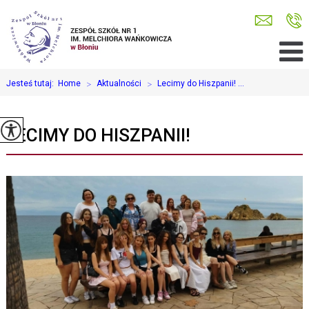
Jesteś tutaj:
Home
>
Aktualności
>
Lecimy do Hiszpanii! ...
LECIMY DO HISZPANII!