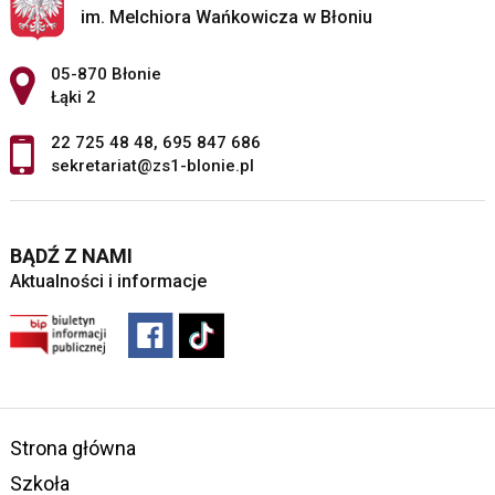
im. Melchiora Wańkowicza w Błoniu
Adres pocztowy:
05-870 Błonie
Łąki 2
22 725 48 48
,
695 847 686
sekretariat@zs1-blonie.pl
BĄDŹ Z NAMI
Aktualności i informacje
Strona główna
Szkoła