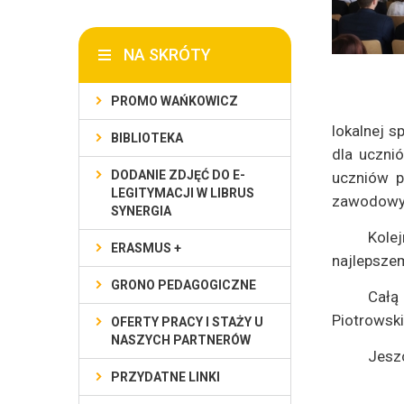
NA SKRÓTY
PROMO WAŃKOWICZ
lokalnej s
BIBLIOTEKA
dla uczni
DODANIE ZDJĘĆ DO E-
uczniów p
LEGITYMACJI W LIBRUS
zawodowyc
SYNERGIA
Kole
ERASMUS +
najlepsze
GRONO PEDAGOGICZNE
Całą
Piotrowski
OFERTY PRACY I STAŻY U
NASZYCH PARTNERÓW
Jesz
PRZYDATNE LINKI