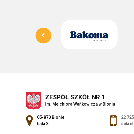
ZESPÓŁ SZKÓŁ NR 1
im. Melchiora Wańkowicza w Błoniu
Adres pocztowy:
05-870 Błonie
22 725
Łąki 2
sekret