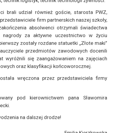
 technik logistyk, technik technologii żywności.
i brali udział również goście, starosta PWZ,
 przedstawiciele firm partnerskich naszej szkoły,
zakończenia absolwenci otrzymali świadectwa
y, nagrody za aktywne uczestnictwo w życiu
pierwszy zostały rozdane statuetki „Złote maki”
nauczyciele przedmiotów zawodowych docenili
at wyróżnili się zaangażowaniem na zajęciach
owych oraz klasyfikacji końcoworocznej.
stała wręczona przez przedstawiciela firmy
towany pod kierownictwem pana Sławomira
ecki.
odzenia na dalszej drodze!
Emilia Kierzkowska