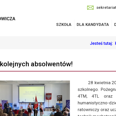
sekretaria
SZKOŁA
DLA KANDYDATA
Jesteś tutaj:
kolejnych absolwentów!
28 kwietnia 2
szkolnego. Pożegna
4TM, 4TL oraz 4
humanistyczno-d
ratowniczy oraz u