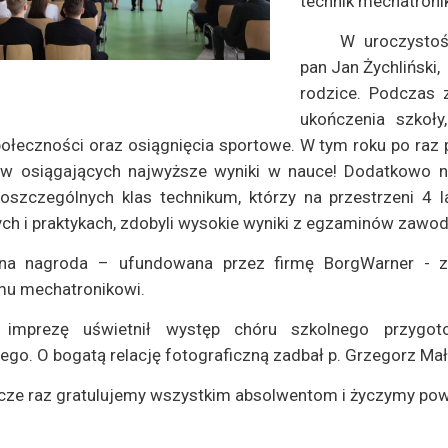
technik mechatronik,
W uroczystośc
pan Jan Żychliński,
rodzice. Podczas 
ukończenia szkoł
połeczności oraz osiągnięcia sportowe. W tym roku po raz 
ów osiągających najwyższe wyniki w nauce! Dodatkowo 
oszczególnych klas technikum, którzy na przestrzeni 4 l
h i praktykach, zdobyli wysokie wyniki z egzaminów zawod
jna nagroda – ufundowana przez firmę BorgWarner - zo
mu mechatronikowi.
 imprezę uświetnił występ chóru szkolnego przygo
ego. O bogatą relację fotograficzną zadbał p. Grzegorz Mał
cze raz gratulujemy wszystkim absolwentom i życzymy pow