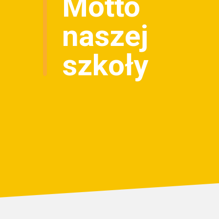
Motto
naszej
szkoły