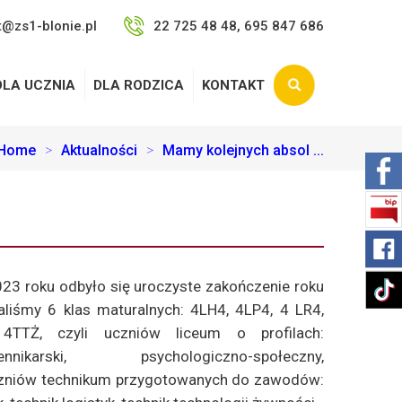
t@zs1-blonie.pl
22 725 48 48, 695 847 686
DLA UCZNIA
DLA RODZICA
KONTAKT
Home
>
Aktualności
>
Mamy kolejnych absol ...
023 roku odbyło się uroczyste zakończenie roku
liśmy 6 klas maturalnych: 4LH4, 4LP4, 4 LR4,
TTŻ, czyli uczniów liceum o profilach:
ziennikarski, psychologiczno-społeczny,
czniów technikum przygotowanych do zawodów: