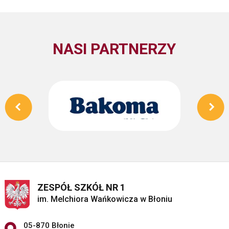
NASI PARTNERZY
ZESPÓŁ SZKÓŁ NR 1
im. Melchiora Wańkowicza w Błoniu
Adres pocztowy:
05-870 Błonie