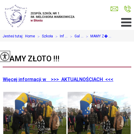
Jesteś tutaj:
Home
>
Szkoła
>
Inf ...
>
Gal ...
>
MAMY Z� ...
MAMY ZŁOTO !!!
Więcej informacji w >>> AKTUALNOŚCIACH <<<