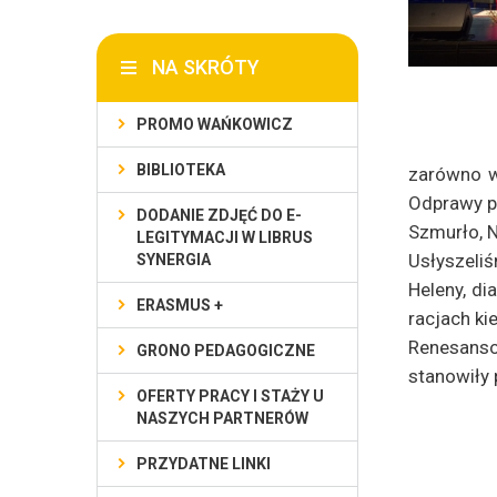
NA SKRÓTY
PROMO WAŃKOWICZ
BIBLIOTEKA
zarówno we
Odprawy po
DODANIE ZDJĘĆ DO E-
Szmurło, N
LEGITYMACJI W LIBRUS
Usłyszeli
SYNERGIA
Heleny, di
ERASMUS +
racjach ki
Renesanso
GRONO PEDAGOGICZNE
stanowiły 
OFERTY PRACY I STAŻY U
NASZYCH PARTNERÓW
PRZYDATNE LINKI