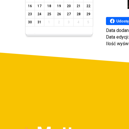
16
17
18
19
20
21
22
23
24
25
26
27
28
29
Udostę
30
31
1
2
3
4
5
Data dodan
Data edycji
Ilość wyśw