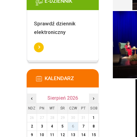
E-DZIENNIK
Sprawdź dziennik
elektroniczny
KALENDARZ
‹
Sierpień 2026
›
NDZ
PN
WT
ŚR
CZW
PT
SOB
26
27
28
29
30
31
1
2
3
4
5
6
7
8
9
10
11
12
13
14
15