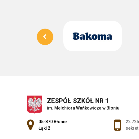
ZESPÓŁ SZKÓŁ NR 1
im. Melchiora Wańkowicza w Błoniu
Adres pocztowy:
05-870 Błonie
22 725
Łąki 2
sekret