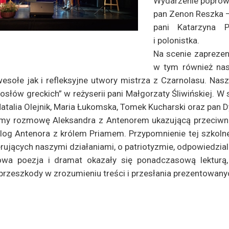
Wydarzenie poprowa
pan Zenon Reszka –
pani Katarzyna P
i polonistka.
Na scenie zaprezen
w tym również nas
sołe jak i refleksyjne utwory mistrza z Czarnolasu. Nas
słów greckich” w reżyserii pani Małgorzaty Śliwińskiej. W s
atalia Olejnik, Maria Łukomska, Tomek Kucharski oraz pan Dy
śmy rozmowę Aleksandra z Antenorem ukazującą przeciwn
alog Antenora z królem Priamem. Przypomnienie tej szkolnej
erujących naszymi działaniami, o patriotyzmie, odpowiedzial
wa poezja i dramat okazały się ponadczasową lekturą,
przeszkody w zrozumieniu treści i przesłania prezentowany