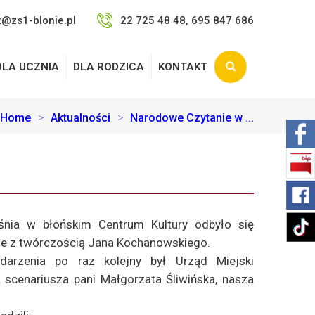
t@zs1-blonie.pl
22 725 48 48, 695 847 686
DLA UCZNIA
DLA RODZICA
KONTAKT
Home
>
Aktualności
>
Narodowe Czytanie w ...
nia w błońskim Centrum Kultury odbyło się
ie z twórczością Jana Kochanowskiego.
darzenia po raz kolejny był Urząd Miejski
ą scenariusza pani Małgorzata Śliwińska, nasza