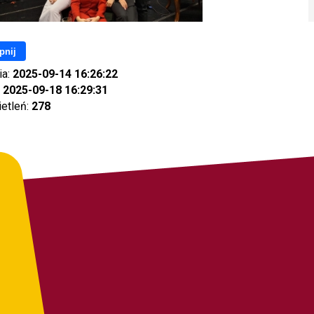
pnij
ia:
2025-09-14 16:26:22
:
2025-09-18 16:29:31
ietleń:
278