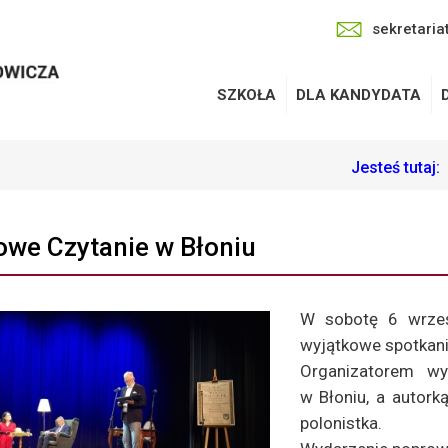
sekretaria
SZKOŁA
DLA KANDYDATA
Jesteś tutaj:
we Czytanie w Błoniu
W sobotę 6 wrześ
wyjątkowe spotkan
Organizatorem wy
w Błoniu, a autork
polonistka.