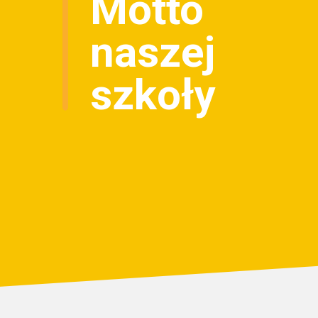
Motto
naszej
szkoły