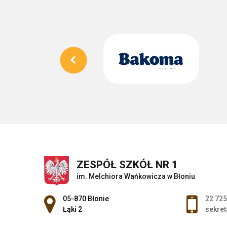
ZESPÓŁ SZKÓŁ NR 1
im. Melchiora Wańkowicza w Błoniu
Adres pocztowy:
05-870 Błonie
22 725
Łąki 2
sekret