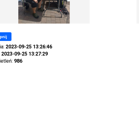
pnij
ia:
2023-09-25 13:26:46
:
2023-09-25 13:27:29
ietleń:
986