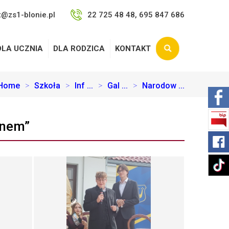
t@zs1-blonie.pl
22 725 48 48, 695 847 686
DLA UCZNIA
DLA RODZICA
KONTAKT
Home
>
Szkoła
>
Inf ...
>
Gal ...
>
Narodow ...
mnem”