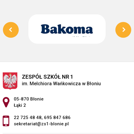
ZESPÓŁ SZKÓŁ NR 1
im. Melchiora Wańkowicza w Błoniu
Adres pocztowy:
05-870 Błonie
Łąki 2
22 725 48 48
,
695 847 686
sekretariat@zs1-blonie.pl