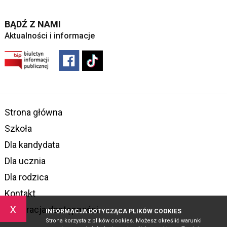
BĄDŹ Z NAMI
Aktualności i informacje
Strona główna
Szkoła
Dla kandydata
Dla ucznia
Dla rodzica
Kontakt
x
Deklaracja dostępności
INFORMACJA DOTYCZĄCA PLIKÓW COOKIES
Strona korzysta z plików cookies. Możesz określić warunki