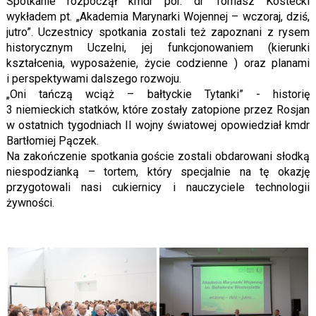
Spotkanie rozpoczął kmdr por. dr Tomasz Kostecki
wykładem pt. „Akademia Marynarki Wojennej – wczoraj, dziś,
jutro”. Uczestnicy spotkania zostali też zapoznani z rysem
historycznym Uczelni, jej funkcjonowaniem (kierunki
kształcenia, wyposażenie, życie codzienne ) oraz planami
i perspektywami dalszego rozwoju.
„Oni tańczą wciąż – bałtyckie Tytanki” - historię
3 niemieckich statków, które zostały zatopione przez Rosjan
w ostatnich tygodniach II wojny światowej opowiedział kmdr
Bartłomiej Pączek.
Na zakończenie spotkania goście zostali obdarowani słodką
niespodzianką – tortem, który specjalnie na tę okazję
przygotowali nasi cukiernicy i nauczyciele technologii
żywności.