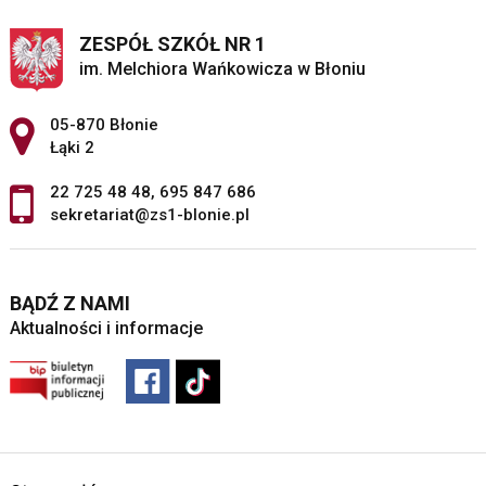
ZESPÓŁ SZKÓŁ NR 1
im. Melchiora Wańkowicza w Błoniu
Adres pocztowy:
05-870 Błonie
Łąki 2
22 725 48 48
,
695 847 686
sekretariat@zs1-blonie.pl
BĄDŹ Z NAMI
Aktualności i informacje