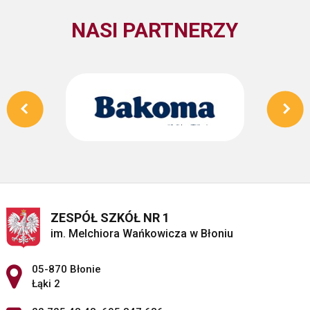
NASI PARTNERZY
ZESPÓŁ SZKÓŁ NR 1
im. Melchiora Wańkowicza w Błoniu
Adres pocztowy:
05-870 Błonie
Łąki 2