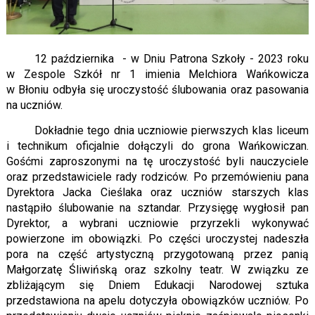
12 października - w Dniu Patrona Szkoły - 2023 roku
w Zespole Szkół nr 1 imienia Melchiora Wańkowicza
w Błoniu odbyła się uroczystość ślubowania oraz pasowania
na uczniów.
Dokładnie tego dnia uczniowie pierwszych klas liceum
i technikum oficjalnie dołączyli do grona Wańkowiczan.
Gośćmi zaproszonymi na tę uroczystość byli nauczyciele
oraz przedstawiciele rady rodziców. Po przemówieniu pana
Dyrektora Jacka Cieślaka oraz uczniów starszych klas
nastąpiło ślubowanie na sztandar. Przysięgę wygłosił pan
Dyrektor, a wybrani uczniowie przyrzekli wykonywać
powierzone im obowiązki. Po części uroczystej nadeszła
pora na część artystyczną przygotowaną przez panią
Małgorzatę Śliwińską oraz szkolny teatr. W związku ze
zbliżającym się Dniem Edukacji Narodowej sztuka
przedstawiona na apelu dotyczyła obowiązków uczniów. Po