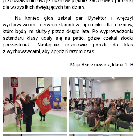
przedstawieniu dwoje uczniów pięknie zaśpiewało piosenki
dla wszystkich świętujących ten dzień.
Na koniec głos zabrał pan Dyrektor i wręczył
wychowawcom pierwszoklasistów upominki dla uczniów,
które będą im służyły przez długie lata. Po wyprowadzeniu
sztandaru klasy udały się na patio, gdzie czekał słodki
poczęstunek. Następnie uczniowie poszli do klas
z wychowawcami, aby spędzić razem czas.
Maja Błaszkiewicz, klasa 1LH