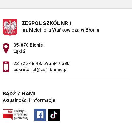
ZESPÓŁ SZKÓŁ NR 1
im. Melchiora Wańkowicza w Błoniu
Adres pocztowy:
05-870 Błonie
Łąki 2
22 725 48 48
,
695 847 686
sekretariat@zs1-blonie.pl
BĄDŹ Z NAMI
Aktualności i informacje