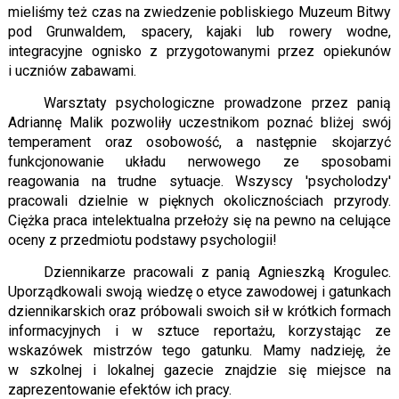
mieliśmy też czas na zwiedzenie pobliskiego Muzeum Bitwy
pod Grunwaldem, spacery, kajaki lub rowery wodne,
integracyjne ognisko z przygotowanymi przez opiekunów
i uczniów zabawami.
Warsztaty psychologiczne prowadzone przez panią
Adriannę Malik pozwoliły uczestnikom poznać bliżej swój
temperament oraz osobowość, a następnie skojarzyć
funkcjonowanie układu nerwowego ze sposobami
reagowania na trudne sytuacje. Wszyscy 'psycholodzy'
pracowali dzielnie w pięknych okolicznościach przyrody.
Ciężka praca intelektualna przełoży się na pewno na celujące
oceny z przedmiotu podstawy psychologii!
Dziennikarze pracowali z panią Agnieszką Krogulec.
Uporządkowali swoją wiedzę o etyce zawodowej i gatunkach
dziennikarskich oraz próbowali swoich sił w krótkich formach
informacyjnych i w sztuce reportażu, korzystając ze
wskazówek mistrzów tego gatunku. Mamy nadzieję, że
w szkolnej i lokalnej gazecie znajdzie się miejsce na
zaprezentowanie efektów ich pracy.