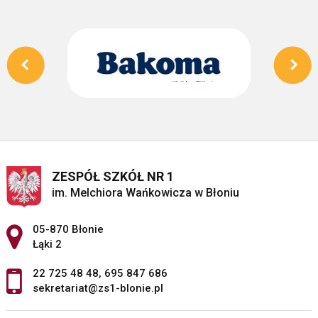
ZESPÓŁ SZKÓŁ NR 1
im. Melchiora Wańkowicza w Błoniu
Adres pocztowy:
05-870 Błonie
Łąki 2
22 725 48 48
,
695 847 686
sekretariat@zs1-blonie.pl