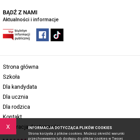
BĄDŹ Z NAMI
Aktualności i informacje
Strona główna
Szkoła
Dla kandydata
Dla ucznia
Dla rodzica
Kontakt
x
Deklaracja dostępności
INFORMACJA DOTYCZĄCA PLIKÓW COOKIES
Strona korzysta z plików cookies. Możesz określić warunki
przechowywania lub dostępu do plików cookies w Twojej