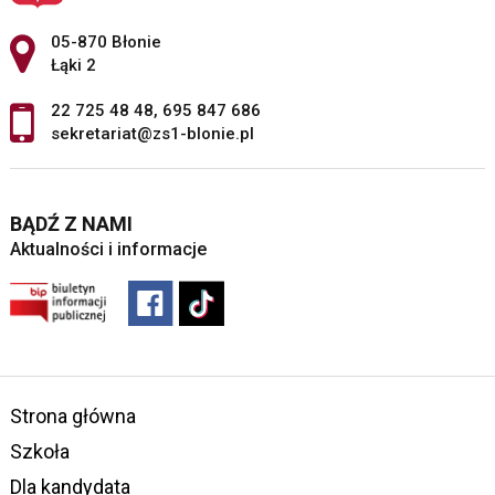
Adres pocztowy:
05-870 Błonie
Łąki 2
22 725 48 48
,
695 847 686
sekretariat@zs1-blonie.pl
BĄDŹ Z NAMI
Aktualności i informacje
Strona główna
Szkoła
Dla kandydata