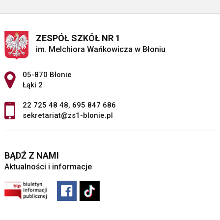
ZESPÓŁ SZKÓŁ NR 1
im. Melchiora Wańkowicza w Błoniu
Adres pocztowy:
05-870 Błonie
Łąki 2
22 725 48 48
,
695 847 686
sekretariat@zs1-blonie.pl
BĄDŹ Z NAMI
Aktualności i informacje