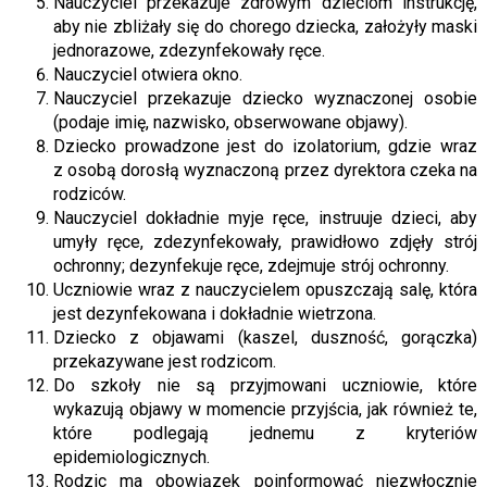
Nauczyciel przekazuje zdrowym dzieciom instrukcję,
aby nie zbliżały się do chorego dziecka, założyły maski
jednorazowe, zdezynfekowały ręce.
Nauczyciel otwiera okno.
Nauczyciel przekazuje dziecko wyznaczonej osobie
(podaje imię, nazwisko, obserwowane objawy).
Dziecko prowadzone jest do izolatorium, gdzie wraz
z osobą dorosłą wyznaczoną przez dyrektora czeka na
rodziców.
Nauczyciel dokładnie myje ręce, instruuje dzieci, aby
umyły ręce, zdezynfekowały, prawidłowo zdjęły strój
ochronny; dezynfekuje ręce, zdejmuje strój ochronny.
Uczniowie wraz z nauczycielem opuszczają salę, która
jest dezynfekowana i dokładnie wietrzona.
Dziecko z objawami (kaszel, duszność, gorączka)
przekazywane jest rodzicom.
Do szkoły nie są przyjmowani uczniowie, które
wykazują objawy w momencie przyjścia, jak również te,
które podlegają jednemu z kryteriów
epidemiologicznych.
Rodzic ma obowiązek poinformować niezwłocznie