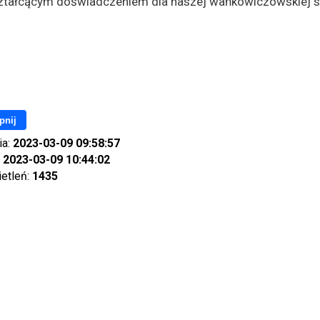
tałcącym doświadczeniem dla naszej wańkowiczowskiej s
pnij
ia:
2023-03-09 09:58:57
:
2023-03-09 10:44:02
ietleń:
1435