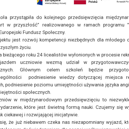
oła przystąpiła do kolejnego przedsięwzięcia międzyn
art w przyszłość” realizowanego w ramach programu 
Europejski Fundusz Społeczny.
jektu jest rozwój kompetencji niezbędnych dla młodego c
zyszłym życiu.
a bieżącego roku 24 licealistów wyłonionych w procesie rekr
jazdem uczniowie wezmą udział w przygotowawczych
icznych. Głównym celem szkoleń będzie przygot
gólności podniesienie wiedzy dotyczącej miejsca rea
h, podniesienie poziomu umiejętności używania języka angi
iejętności społecznych.
zniów w międzynarodowym przedsięwzięciu to niezwykle
ydarzenie, które jest świetną formą nauki. Czujemy się wy
k ciekawej i rozwijającej inicjatywie.
się, że już niebawem czeka nas niezapomniany wyjazd, k