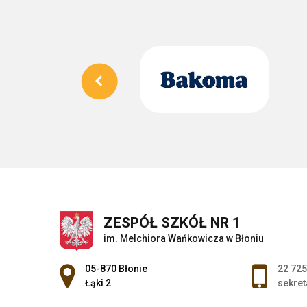
ZESPÓŁ SZKÓŁ NR 1
im. Melchiora Wańkowicza w Błoniu
Adres pocztowy:
05-870 Błonie
22 725
Łąki 2
sekret