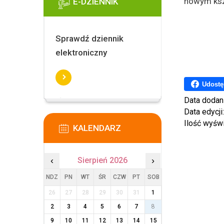
nowym ksz
E-DZIENNIK
Sprawdź dziennik
elektroniczny
Udostę
Data dodan
Data edycji
Ilość wyśw
KALENDARZ
‹
Sierpień 2026
›
NDZ
PN
WT
ŚR
CZW
PT
SOB
26
27
28
29
30
31
1
2
3
4
5
6
7
8
9
10
11
12
13
14
15