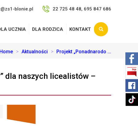
t@zs1-blonie.pl
22 725 48 48, 695 847 686
DLA UCZNIA
DLA RODZICA
KONTAKT
Home
>
Aktualności
>
Projekt „Ponadnarodo ...
dla naszych licealistów –