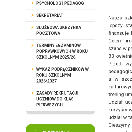
PSYCHOLOG I PEDAGOG
SEKRETARIAT
Nasza szk
lepszy st
SŁUŻBOWA SKRZYNKA
finansuje 
POCZTOWA
Celem pro
TERMINY EGZAMINÓW
szans w pr
POPRAWKOWYCH W ROKU
30 kwietni
SZKOLNYM 2025/26
Przed wy
WYKAZ PODRĘCZNIKÓW W
pedagog
ROKU SZKOLNYM
a w szcze
2026/2027
kulturowyc
ZASADY REKRUTACJI
trening um
UCZNIÓW DO KLAS
Udział uc
PIERWSZYCH
korzyści w
udział w ta
Cieszymy 