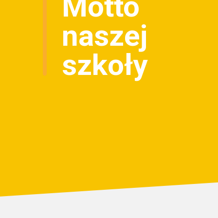
Motto
naszej
szkoły