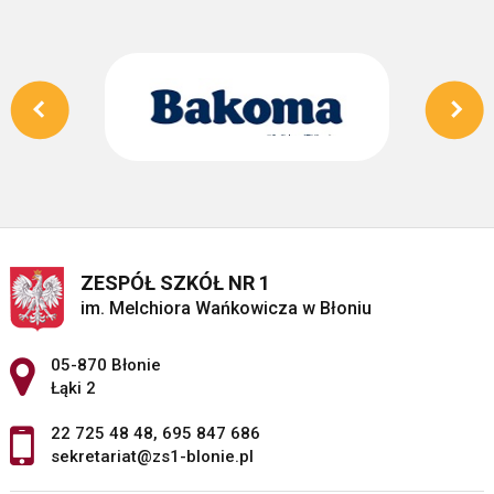
ZESPÓŁ SZKÓŁ NR 1
im. Melchiora Wańkowicza w Błoniu
Adres pocztowy:
05-870 Błonie
Łąki 2
22 725 48 48
,
695 847 686
sekretariat@zs1-blonie.pl