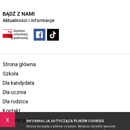
BĄDŹ Z NAMI
Aktualności i informacje
Strona główna
Szkoła
Dla kandydata
Dla ucznia
Dla rodzica
Kontakt
x
Deklaracja dostępności
INFORMACJA DOTYCZĄCA PLIKÓW COOKIES
Strona korzysta z plików cookies. Możesz określić warunki