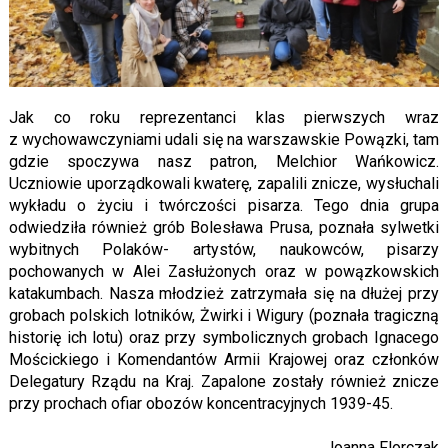
Jak co roku reprezentanci klas pierwszych wraz
z wychowawczyniami udali się na warszawskie Powązki, tam
gdzie spoczywa nasz patron, Melchior Wańkowicz.
Uczniowie uporządkowali kwaterę, zapalili znicze, wysłuchali
wykładu o życiu i twórczości pisarza. Tego dnia grupa
odwiedziła również grób Bolesława Prusa, poznała sylwetki
wybitnych Polaków- artystów, naukowców, pisarzy
pochowanych w Alei Zasłużonych oraz w powązkowskich
katakumbach. Nasza młodzież zatrzymała się na dłużej przy
grobach polskich lotników, Żwirki i Wigury (poznała tragiczną
historię ich lotu) oraz przy symbolicznych grobach Ignacego
Mościckiego i Komendantów Armii Krajowej oraz członków
Delegatury Rządu na Kraj. Zapalone zostały również znicze
przy prochach ofiar obozów koncentracyjnych 1939-45.
Joanna Florczak