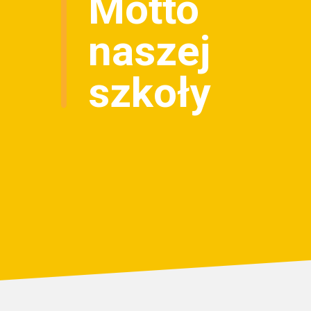
Motto
naszej
szkoły