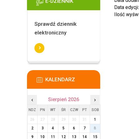
Data dodan
E-DZIENNIK
Data edycji
Ilość wyśw
Sprawdź dziennik
elektroniczny
KALENDARZ
‹
Sierpień 2026
›
NDZ
PN
WT
ŚR
CZW
PT
SOB
26
27
28
29
30
31
1
2
3
4
5
6
7
8
9
10
11
12
13
14
15