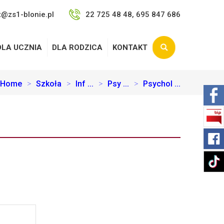
t@zs1-blonie.pl
22 725 48 48, 695 847 686
DLA UCZNIA
DLA RODZICA
KONTAKT
Home
>
Szkoła
>
Inf ...
>
Psy ...
>
Psychol ...