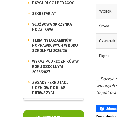
PSYCHOLOG I PEDAGOG
Wtorek
SEKRETARIAT
SŁUŻBOWA SKRZYNKA
Środa
POCZTOWA
TERMINY EGZAMINÓW
Czwartek
POPRAWKOWYCH W ROKU
SZKOLNYM 2025/26
Piątek
WYKAZ PODRĘCZNIKÓW W
ROKU SZKOLNYM
2026/2027
... Porzuć
ZASADY REKRUTACJI
własnych s
UCZNIÓW DO KLAS
to jest pr
PIERWSZYCH
Udostę