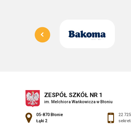
ZESPÓŁ SZKÓŁ NR 1
im. Melchiora Wańkowicza w Błoniu
Adres pocztowy:
05-870 Błonie
22 725
Łąki 2
sekret