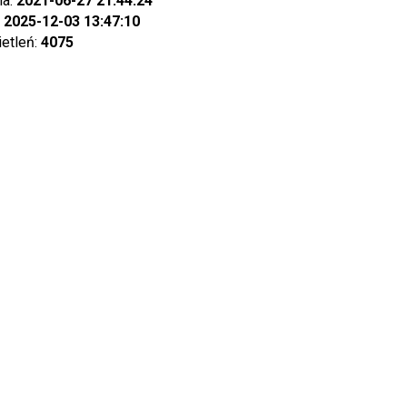
ia:
2021-06-27 21:44:24
:
2025-12-03 13:47:10
ietleń:
4075