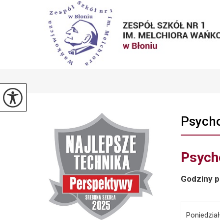
Psych
Psych
Godziny p
Poniedział