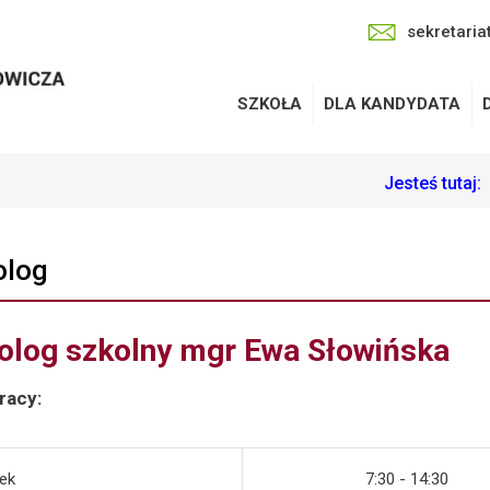
sekretaria
SZKOŁA
DLA KANDYDATA
Jesteś tutaj:
olog
olog szkolny mgr Ewa Słowińska
racy:
ek
7:30 - 14:30