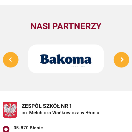
NASI PARTNERZY
ZESPÓŁ SZKÓŁ NR 1
im. Melchiora Wańkowicza w Błoniu
Adres pocztowy:
05-870 Błonie