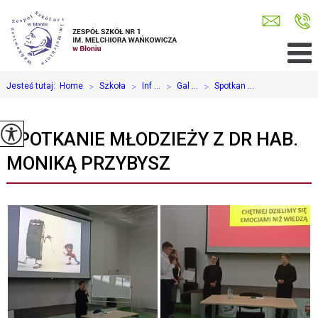
Jesteś tutaj:
Home
>
Szkoła
>
Inf ...
>
Gal ...
>
Spotkan ...
SPOTKANIE MŁODZIEŻY Z DR HAB.
MONIKĄ PRZYBYSZ