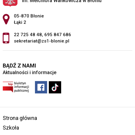
im. Melchiora Wańkowicza w Błoniu
Adres pocztowy:
05-870 Błonie
Łąki 2
22 725 48 48
,
695 847 686
sekretariat@zs1-blonie.pl
BĄDŹ Z NAMI
Aktualności i informacje
Strona główna
Szkoła