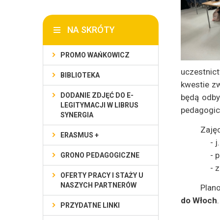
NA SKRÓTY
PROMO WAŃKOWICZ
uczestnic
BIBLIOTEKA
kwestie z
DODANIE ZDJĘĆ DO E-
będą odby
LEGITYMACJI W LIBRUS
pedagogic
SYNERGIA
Zaję
ERASMUS +
- 
- 
GRONO PEDAGOGICZNE
- 
OFERTY PRACY I STAŻY U
NASZYCH PARTNERÓW
Plan
do Włoch
PRZYDATNE LINKI