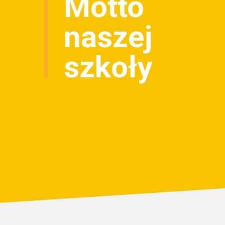
Motto
naszej
szkoły