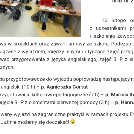
oraz nr
13 lutego od
z uczestnikami p
i szkolenia zawod
twa w projektach oraz zawarli umowy ze szkołą. Podczas 
wiązane z wyjazdem, między innymi dotyczące zajęć przyg
wać przygotowania z języka angielskiego, zajęć BHP z 
znych.
cia przygotowawcze do wyjazdu poprowadzą następujący na
j. angielski (10 h) –
p. Agnieszka Gortat
przygotowanie kulturowo-pedagogiczne (7 h) –
p. Mariola
zajęcia BHP z elementami pierwszej pomocy (3 h) –
p. Hann
owany wyjazd na zagraniczne praktyki w ramach projektu E
. Już nie możemy się doczekać!