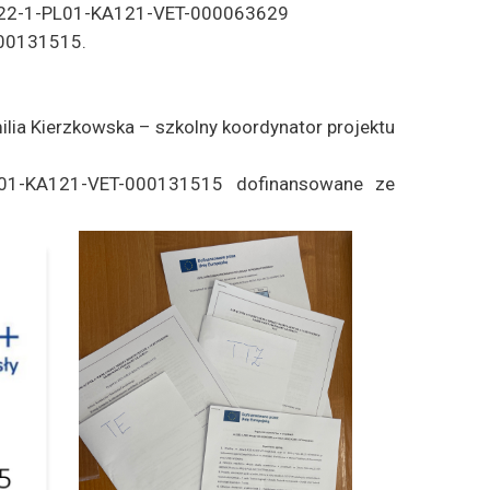
 2022-1-PL01-KA121-VET-000063629
00131515.
ilia Kierzkowska – szkolny koordynator projektu
L01-KA121-VET-000131515 dofinansowane ze