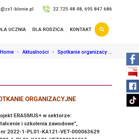
t@zs1-blonie.pl
22 725 48 48, 695 847 686
DLA UCZNIA
DLA RODZICA
KONTAKT
Home
>
Aktualności
>
Spotkanie organizacy ...
OTKANIE ORGANIZACYJNE
rojekt ERASMUS+
w sektorze:
tałcenie i szkolenia zawodowe”,
: nr 2022-1-PL01-KA121-VET-000063629