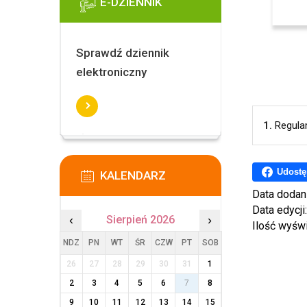
E-DZIENNIK
Sprawdź dziennik
elektroniczny
1.
Regula
Udostę
KALENDARZ
Data dodan
Data edycji
‹
Sierpień 2026
›
Ilość wyśw
NDZ
PN
WT
ŚR
CZW
PT
SOB
26
27
28
29
30
31
1
2
3
4
5
6
7
8
9
10
11
12
13
14
15