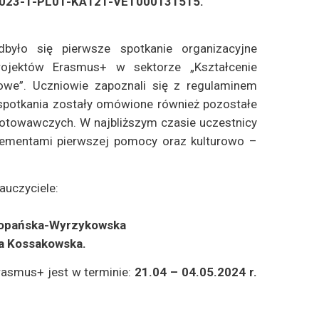
 2023-1-PL01-KA121-VET000131515.
było się pierwsze spotkanie organizacyjne
rojektów Erasmus+ w sektorze „Kształcenie
owe”. Uczniowie zapoznali się z regulaminem
spotkania zostały omówione również pozostałe
otowawczych. W najbliższym czasie uczestnicy
elementami pierwszej pomocy oraz kulturowo –
uczyciele:
 Kopańska-Wyrzykowska
a Kossakowska.
rasmus+ jest w terminie:
21.04 – 04.05.2024 r.